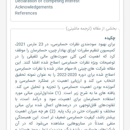
Declaration of competing interest
Acknowledgements
References
بخشی از مقاله (ترجمه ماشینی)
چکیده
برای بهبود سودمندی نظرات حسابرسی، در 23 مارس 2021،
کمیسیون تنظیم مقررات اوراق بهادار چین، حسابرسان را موظف
کرد که اهمیت کمی کلی صورت‌های مالی تلفیقی را در
توضیحات ویژه نظرات حسابرسی اصلاح شده افشا کنند. این
مقاله شرکت های چینی A-سهام صادر شده با نظرات حسابرسی
اصلاح شده برای دوره 2020-2022 را به عنوان نمونه تحقیق
انتخاب می کند و ارزیابی اهمیت در عملکرد حسابرسی و
آموزنده بودن اهمیت حسابرسی را تجزیه و تحلیل می کند.
یافته های ما به شرح زیر است. (1) متداول‌ترین مبانی مورد
استفاده حسابرسان برای اهمیت، سود و درآمد است، با
تفاوت‌های قابل‌توجهی در درصدهای اعمال شده برای مبانی
مختلف و تغییرات حتی در یک پایه. (2) هر چه میزان اهمیت
بیشتر باشد، کیفیت حسابرسی ضعیف تر است. این همبستگی
منفی عمدتاً در سناریوهایی مشاهده می‌شود که در آن
شرکت‌های حسابرسی شده درگیر مدیریت نزولی سود هستند و