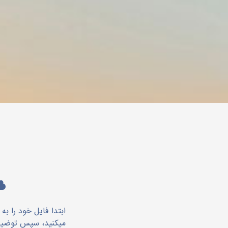
میکنید، سپس توضیحا