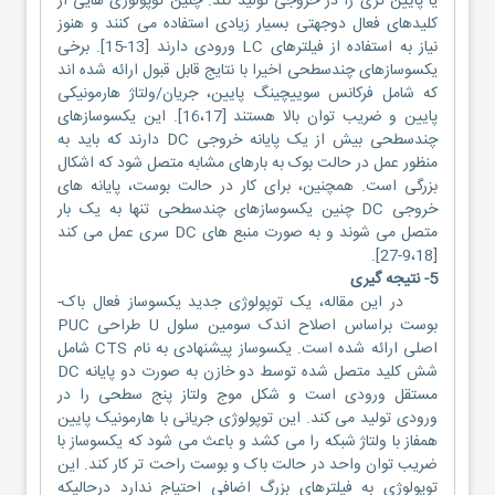
یا پایین تری را در خروجی تولید کند. چنین توپولوژی هایی از
کلیدهای فعال دوجهتی بسیار زیادی استفاده می کنند و هنوز
نیاز به استفاده از فیلترهای LC ورودی دارند [13-15]. برخی
یکسوسازهای چندسطحی اخیرا با نتایج قابل قبول ارائه شده اند
که شامل فرکانس سوییچینگ پایین، جریان/ولتاژ هارمونیکی
پایین و ضریب توان بالا هستند [16،17]. این یکسوسازهای
چندسطحی بیش از یک پایانه خروجی DC دارند که باید به
منظور عمل در حالت بوک به بارهای مشابه متصل شود که اشکال
بزرگی است. همچنین، برای کار در حالت بوست، پایانه های
خروجی DC چنین یکسوسازهای چندسطحی تنها به یک بار
متصل می شوند و به صورت منبع های DC سری عمل می کند
[9،18-27].
5- نتیجه گیری
در این مقاله، یک توپولوژی جدید یکسوساز فعال باک-
بوست براساس اصلاح اندک سومین سلول U طراحی PUC
اصلی ارائه شده است. یکسوساز پیشنهادی به نام CTS شامل
شش کلید متصل شده توسط دو خازن به صورت دو پایانه DC
مستقل ورودی است و شکل موج ولتاز پنج سطحی را در
ورودی تولید می کند. این توپولوژی جریانی با هارمونیک پایین
همفاز با ولتاژ شبکه را می کشد و باعث می شود که یکسوساز با
ضریب توان واحد در حالت باک و بوست راحت تر کار کند. این
توپولوژی به فیلترهای بزرگ اضافی احتیاج ندارد درحالیکه