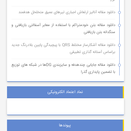
دانلود مقاله آنالیز ارتعاش اجباری تیرهای عمیق متخلخل هدفمند
دانلود مقاله بتن خودمتراکم با استفاده از معابر آسفالتی بازیافتی و
سنگدانه بتن بازیافتی
دانلود مقاله آشکارساز مختلط QRS با پیچیدگی پایین بلادرنگ جدید
براساس آستانه گذاری تطبیقی
دانلود مقاله جایابی چندهدفه و سایزبندی DGها در شبکه های توزیع
با تضمین پایداری گذرا
نماد اعتماد الکترونیکی
پیوندها