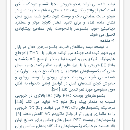
تولید شده می تواند به دو خروجی مجزا تقسیم شود که ممکن
است کمتر از ولتاژ پیک AC باشد یا حتی بیشتر منجر به عمل در
هردو حالت عملیاتی باک و بوست شود. نتایج شبیه سازی کامل
نشان داده شده و برای تایید اعتبار کارکرد موثر و عملکرد
دینامیکی خوب یکسوساز باک-بوست پنج سطحی پیشنهادی
تحلیل می شوند.
1- مقدمه
با توسعه نیمه رساناهای قدرت، یکسوسازهای فعال در بازار
برق ظهور کرده اند، چونکه می توانند جریانی با THD (اعوجاج
هارمونیکی کل) پایین و ضریب توان بالا را از منبع AC بکشند و
ولتاژ DC خروجی را با ریپل های پایین تنظیم کنند. چنین مبدل
هایی که یکسوسازهای PWM یا PFC (اصلاح ضریب توان) نیز
نامیده می شوند می-توانند جریان ورودی را توسط روشن و
خاموش کردن کلیدهای فعال در فواصل زمانی دلخواه به شکل
موج سینوسی مورد نظر تبدیل کنند [1-3].
یکسوسازهای بوست PFC ولتاژ DC بالاتری در خروجی
نسبت به مقدار پیک ولتاژ منبع AC تولید می کنند [4،5]
درحالیکه یکسوسازهای باک PFC می توانند ولتاژ DC خروجی
را به مقداری پایین تر از ولتاژ ماکزیمم AC کاهش دهند [6].
یکسوسازهای بوست PFC مبدل های جذابی برای صنایع توان
بالا هستند درحالیکه یکسوسازهای باک کاندیدهای مناسبی برای