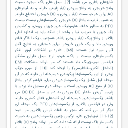
شارژهای باطری می باشند [7]. مبدل های باک موجود نسبت
ولتاژ خروجی به ولتاژ ورودی AC پایینی دارند و به فیلترهای
AC برای هر دو سمت AC ورودی و DC خروجی احتیاج دارند.
به همین ترتیب، ولتاژ DC خروجی یکسوسازهای بوست بوست
PFC به منظور حذف هارمونیک های جریان ورودی و کشیدن
یک جریان با ضریب توان واحد از شبکه باید به اندازه کافی
بالاتر از ولتاژ پیک AC ورودی باشد. همچنین، یک القاگر فیلتر
ورودی بالا و یک خازن خروجی برای دستیابی به نتایج قابل
قبول مورد نیاز هستند ]8،9[. علاوه بر اشکالات فوق الذکر
یکسوسازهای بوست و باک، هردو نوع مبدل دارای مشکل
فرکانس سوییچینگ بالا هستند که می تواند مشکلات EMI
(تداخل الکترومغناطیسی) را ایجاد کند [10]. از سوی دیگر،
برخی از این یکسوسازها پیکربندی دومرحله ای دارند که در آن
مرحله اول شامل یک یکسوساز دیودی برای فراهم کردن ولتاژ
DC از منبع AC ورودی است و مرحله دوم مسئول بالا بردن یا
پایین آوردن مقدار DC ورودی به عنوان مبدل DC-DC می
باشد. یکسوسازهای دومرحله ای کلیدهای فعال کمتری دارند
ولی در فرکانس بالاتری از یکسوسازهای PFC یک مرحله ای
دیگر کار می کنند که منجر به تلفات توانی بالاتری می شود
[11،12]. توپولوژی های ترکیبی چنین یکسوسازهایی به صورت
یکسوساز باک-بوست ارائه شده اند که می تواند ولتاژ DC بالاتر