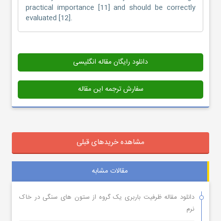
practical importance [11] and should be correctly
evaluated [12].
دانلود رایگان مقاله انگلیسی
سفارش ترجمه این مقاله
مشاهده خریدهای قبلی
مقالات مشابه
دانلود مقاله ظرفیت باربری یک گروه از ستون های سنگی در خاک
نرم