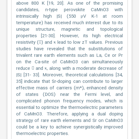
above 800 K [19, 20]. As one of the promising
candidates, n-type perovskite CaMnO3 with
intrinsically high |S| (550 μV K-1 at room
temperature) has received much interest due to its
unique structure, magnetic and topological
properties [21-30]. However, its high electrical
resistivity () and κ lead to low zT values. Previous
studies have revealed that the substitutions of
trivalent rare earth elements such as La, Ce or Pr
on the Ca-site of CaMnO3 can simultaneously
reduce  and κ, along with a moderate decrease of
|S| [31- 33]. Moreover, theoretical calculations [34,
35] indicate that Sr-doping can contribute to larger
effective mass of carriers (m*), enhanced density
of states (DOS) near the Fermi level, and
complicated phonon frequency modes, which is
essential to optimize the thermoelectric parameters
of CaMnO3. Therefore, applying a dual doping
strategy of rare earth elements and Sr on CaMnO3
could be a key to achieve synergistically improved
thermoelectric properties.