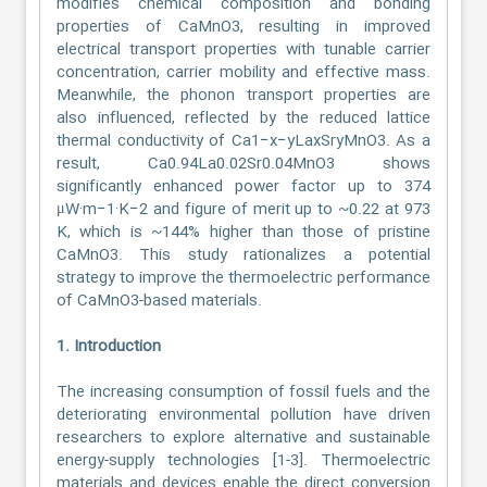
modifies chemical composition and bonding
properties of CaMnO3, resulting in improved
electrical transport properties with tunable carrier
concentration, carrier mobility and effective mass.
Meanwhile, the phonon transport properties are
also influenced, reflected by the reduced lattice
thermal conductivity of Ca1−x−yLaxSryMnO3. As a
result, Ca0.94La0.02Sr0.04MnO3 shows
significantly enhanced power factor up to 374
μW·m−1·K−2 and figure of merit up to ~0.22 at 973
K, which is ~144% higher than those of pristine
CaMnO3. This study rationalizes a potential
strategy to improve the thermoelectric performance
of CaMnO3-based materials.
1. Introduction
The increasing consumption of fossil fuels and the
deteriorating environmental pollution have driven
researchers to explore alternative and sustainable
energy-supply technologies [1-3]. Thermoelectric
materials and devices enable the direct conversion