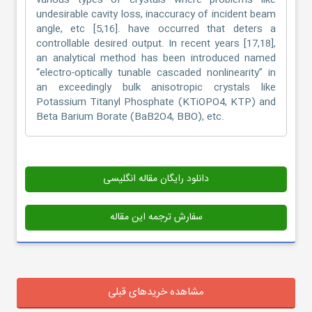
various types of crystals where problems like
undesirable cavity loss, inaccuracy of incident beam
angle, etc [5,16]. have occurred that deters a
controllable desired output. In recent years [17,18],
an analytical method has been introduced named
“electro-optically tunable cascaded nonlinearity” in
an exceedingly bulk anisotropic crystals like
Potassium Titanyl Phosphate (KTiOPO4, KTP) and
Beta Barium Borate (BaB2O4, BBO), etc.
دانلود رایگان مقاله انگلیسی
سفارش ترجمه این مقاله
مشاهده خریدهای قبلی