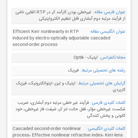
عنوان فارسی مقاله:
غیرخطی بودن کارآمد کر در RTP القایی ناشی
از فرآیند مرتبه دوم آبشاری قابل تنظیم الکترواپتیکی
عنوان انگلیسی مقاله:
Efficient Kerr nonlinearity in RTP
induced by electro-optically adjustable cascaded
second-order process
مجله/کنفرانس:
اپتیک - Optik
رشته های تحصیلی مرتبط:
فیزیک
گرایش های تحصیلی مرتبط:
اپتیک و لیزر، اپتوالکترونیک، فیزیک
کاربردی
کلمات کلیدی فارسی:
فرآیند غیر خطی مرتبه دوم آبشاری، ضریب
شکست غیرخطی مؤثر، قفل حالت لنز کر، شیفت فاز غیرخطی، خود
کانونی و پخش کنندگی
کلمات کلیدی انگلیسی:
Cascaded second-order nonlinear
process، Effective nonlinear refractive index، Kerr-lens