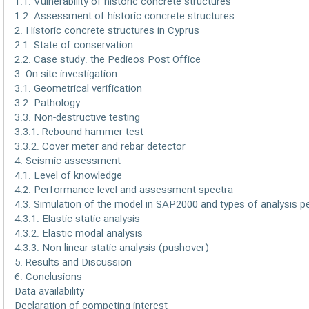
1.1. Vulnerability of historic concrete structures
1.2. Assessment of historic concrete structures
2. Historic concrete structures in Cyprus
2.1. State of conservation
2.2. Case study: the Pedieos Post Office
3. On site investigation
3.1. Geometrical verification
3.2. Pathology
3.3. Non-destructive testing
3.3.1. Rebound hammer test
3.3.2. Cover meter and rebar detector
4. Seismic assessment
4.1. Level of knowledge
4.2. Performance level and assessment spectra
4.3. Simulation of the model in SAP2000 and types of analysis 
4.3.1. Elastic static analysis
4.3.2. Elastic modal analysis
4.3.3. Non-linear static analysis (pushover)
5. Results and Discussion
6. Conclusions
Data availability
Declaration of competing interest