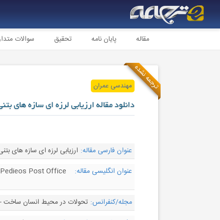
مقاله
پایان نامه
تحقیق
سوالات متدا
ترجمه نشده
مهندسی عمران
دانلود مقاله ارزیابی لرزه ای سازه های بتنی
عنوان فارسی مقاله:
ارزیابی لرزه ای سازه های بتنی تاریخی: مو
عنوان انگلیسی مقاله:
 Pedieos Post Office
مجله/کنفرانس:
تحولات در محیط انسان ساخت - evelopments in the Built Environment