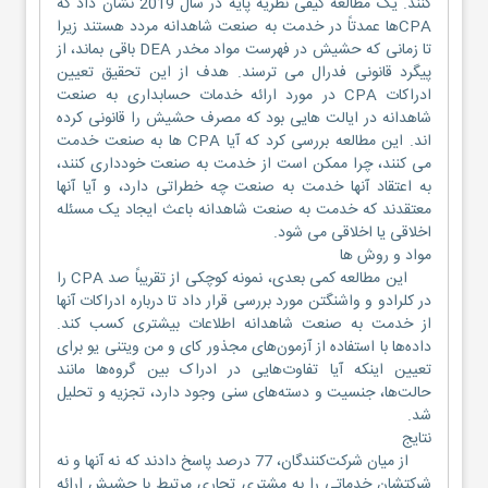
کنند. یک مطالعه کیفی نظریه پایه در سال 2019 نشان داد که
CPAها عمدتاً در خدمت به صنعت شاهدانه مردد هستند زیرا
تا زمانی که حشیش در فهرست مواد مخدر DEA باقی بماند، از
پیگرد قانونی فدرال می ترسند. هدف از این تحقیق تعیین
ادراکات CPA در مورد ارائه خدمات حسابداری به صنعت
شاهدانه در ایالت هایی بود که مصرف حشیش را قانونی کرده
اند. این مطالعه بررسی کرد که آیا CPA ها به صنعت خدمت
می کنند، چرا ممکن است از خدمت به صنعت خودداری کنند،
به اعتقاد آنها خدمت به صنعت چه خطراتی دارد، و آیا آنها
معتقدند که خدمت به صنعت شاهدانه باعث ایجاد یک مسئله
اخلاقی یا اخلاقی می شود.
مواد و روش ها
این مطالعه کمی بعدی، نمونه کوچکی از تقریباً صد CPA را
در کلرادو و واشنگتن مورد بررسی قرار داد تا درباره ادراکات آنها
از خدمت به صنعت شاهدانه اطلاعات بیشتری کسب کند.
داده‌ها با استفاده از آزمون‌های مجذور کای و من ویتنی یو برای
تعیین اینکه آیا تفاوت‌هایی در ادراک بین گروه‌ها مانند
حالت‌ها، جنسیت و دسته‌های سنی وجود دارد، تجزیه و تحلیل
شد.
نتایج
از میان شرکت‌کنندگان، 77 درصد پاسخ دادند که نه آنها و نه
شرکتشان خدماتی را به مشتری تجاری مرتبط با حشیش ارائه