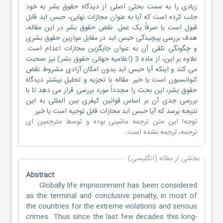
زیادی را به سمت بحثی اصلی از دیدگاه حقوق بشر به خود
جلب کرده است که آیا به عنوان مجازات نهایی، حبس ابد قابل
قبول است یا صرفاً یک عمل. نقض حقوق بشر در این مقاله،
هدف بررسی پیچیدگی حبس ابد در مقابل موازین حقوق بشری
و چگونگی تلقی آن به عنوان جایگزین مجازات اعدام است.
علاوه بر این، از ماده 3 (اعلامیه جهانی حقوق بشر) نیز صحبت
می کند و اینکه آیا حبس ابد بدون امکان آزادی مشروط نقض
کنوانسیون است یا خیر. مقاله با تجزیه و تحلیل بیشتر دیدگاه
حقوق بشر، این بحث را مجدداً مورد بررسی قرار می دهد تا با
بررسی جدی آن بر اساس قوانین کیفری بین المللی به این
نتیجه برسد که آیا حبس ابد مجازات قابل توجیه است یا خیر.
توجه! این متن ترجمه ماشینی بوده و توسط مترجمین
ای
ترجمه
، ترجمه نشده است.
بخشی از مقاله (انگلیسی)
Abstract
Globally life imprisonment has been considered
as the terminal and conclusive penalty, in most of
the countries for the extreme violations and serious
crimes. Thus since the last few decades this long-