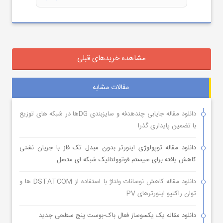
مشاهده خریدهای قبلی
مقالات مشابه
دانلود مقاله جایابی چندهدفه و سایزبندی DGها در شبکه های توزیع
با تضمین پایداری گذرا
دانلود مقاله توپولوژی اینورتر بدون مبدل تک فاز با جریان نشتی
کاهش یافته برای سیستم فوتوولتائیک شبکه ای متصل
دانلود مقاله کاهش نوسانات ولتاژ با استفاده از DSTATCOM ها و
توان راکتیو اینورترهای PV
دانلود مقاله یک یکسوساز فعال باک-بوست پنج سطحی جدید