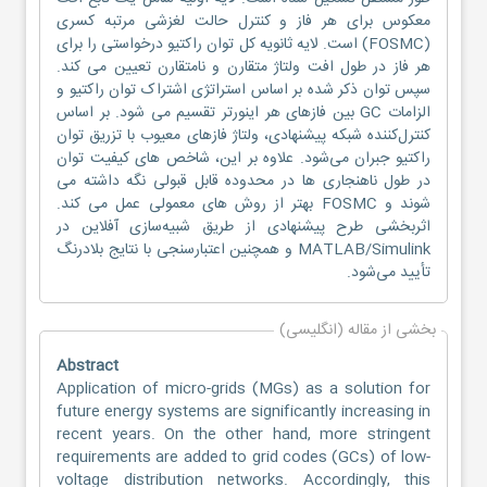
معکوس برای هر فاز و کنترل حالت لغزشی مرتبه کسری
(FOSMC) است. لایه ثانویه کل توان راکتیو درخواستی را برای
هر فاز در طول افت ولتاژ متقارن و نامتقارن تعیین می کند.
سپس توان ذکر شده بر اساس استراتژی اشتراک توان راکتیو و
الزامات GC بین فازهای هر اینورتر تقسیم می شود. بر اساس
کنترل‌کننده شبکه پیشنهادی، ولتاژ فازهای معیوب با تزریق توان
راکتیو جبران می‌شود. علاوه بر این، شاخص های کیفیت توان
در طول ناهنجاری ها در محدوده قابل قبولی نگه داشته می
شوند و FOSMC بهتر از روش های معمولی عمل می کند.
اثربخشی طرح پیشنهادی از طریق شبیه‌سازی آفلاین در
MATLAB/Simulink و همچنین اعتبارسنجی با نتایج بلادرنگ
تأیید می‌شود.
بخشی از مقاله (انگلیسی)
Abstract
Application of micro-grids (MGs) as a solution for
future energy systems are significantly increasing in
recent years. On the other hand, more stringent
requirements are added to grid codes (GCs) of low-
voltage distribution networks. Accordingly, this