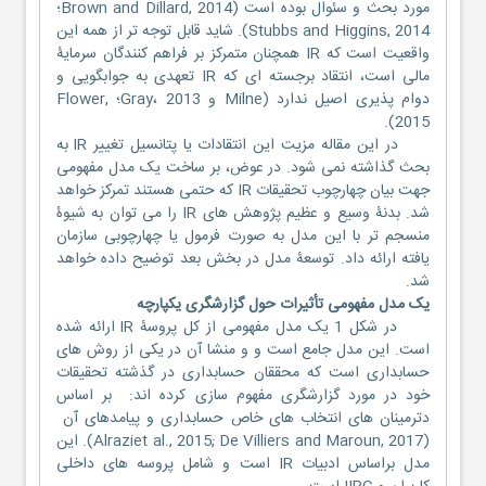
مورد بحث و سئوال بوده است (Brown and Dillard, 2014؛
Stubbs and Higgins, 2014). شاید قابل توجه تر از همه این
واقعیت است که IR همچنان متمرکز بر فراهم کنندگان سرمایۀ
مالی است، انتقاد برجسته ای که IR تعهدی به جوابگویی و
دوام پذیری اصیل ندارد (Milne و Gray، 2013؛ Flower,
2015).
در این مقاله مزیت این انتقادات یا پتانسیل تغییر IR به
بحث گذاشته نمی شود. در عوض، بر ساخت یک مدل مفهومی
جهت بیان چهارچوب تحقیقات IR که حتمی هستند تمرکز خواهد
شد. بدنۀ وسیع و عظیم پژوهش های IR را می توان به شیوۀ
منسجم تر با این مدل به صورت فرمول یا چهارچوبی سازمان
یافته ارائه داد. توسعۀ مدل در بخش بعد توضیح داده خواهد
شد.
یک مدل مفهومی تأثیرات حول گزارشگری یکپارچه
در شکل 1 یک مدل مفهومی از کل پروسۀ IR ارائه شده
است. این مدل جامع است و و منشا آن در یکی از روش های
حسابداری است که محققان حسابداری در گذشته تحقیقات
خود در مورد گزارشگری مفهوم سازی کرده اند: بر اساس
دترمینان های انتخاب های خاص حسابداری و پیامدهای آن
(Alraziet al., 2015; De Villiers and Maroun, 2017). این
مدل براساس ادبیات IR است و شامل پروسه های داخلی