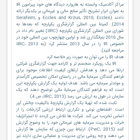
مراکز آکادمیک وابسته به هاروارد دیدگاه های خود پیرامون IR
به عنوان ابزار تشریح تأثیر منابع مالی و غیرمالی بر یکدیگر ارائه
دادند (Eccles and Krzus, 2010; Eccles و Serafeim,
2014). کمیتۀ بین المللی گزارشگری یکپارچه که بعدها به
شورای بین المللی گزارشگری یکپارچه (IIRC) تغییر نام داد در
سال 2010 بنیانگذاری شد و اولین چهارچوب بین المللی خود در
خصوص IR را در سال 2013 منتشر کرد (به IIRC, 2013
مراجعه کنید).
هدف IR را می توان به صورت زیر خلاصه کرد:
IR یک رویکرد منجسم تر و کارامد جهت گزارشگری شرکتی
ارتقا می دهد و هدفش ارتقای کیفیت اطلاعات موجود برای
فراهم کنندگان سرمایۀ مالی در راستای امکان تخصیص کارآمدتر
و مولدتر سرمایه می باشد. هدف اولیه یک گزارش یکپارچه این
است که به فراهم کنندگان سرمایۀ مالی توضیح دهند که یک
سازمان در طول به ارزش می رسد (IIRC, 2013، ص 4).
ثابت شده که تهیۀ یک گزارش یکپارچۀ باکیفیت چالش آور
است. افشاهای نوعی و تکراری ارتباط ارزشی گزارشات را از
اساس تخریب می کند. شرکت ها تلاش می کردند تا استراتژیف
خرات و مدیریت سرمایه های غیرمالی خود را به وضوح گزارش
کنند (PwC, 2015). ارتباط بین چیزی که سازمان ها گزارش
می دهند و چه روشی برای مدیریت و عملیاتی سازی دارند نیز