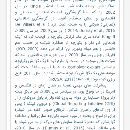
سهامداری جهت مسئول نگه داشتن شرکت ها در قبال
عملکردشان توسعه داده شد. بعد از انتشار King-II در سال
2002 بود که ایدۀ گزارشگری فعالیت اجتماعی، محیطی و
اقتصادی و نقش پیشگام آفریقا در گزارشگری اطلاعاتی
(نظارتی) شرکتی را به شدت اثبات کرد (De Villiers et al.,
2014; Dumay et al., 2016 ). در سال 2009، در سال 2009،
King-III آماده سازی یک گزارش یکپارچه را ایجاب کرد که "یک
بازنمایی کل نگر و یکپارچه از عملکرد شرکت بر حسب هم
فایننس و هم دوام پذیری آن" ارائه می دهد (IOD, 2009).
آفریقای جنوبی در سال 2009 اولین حوزۀ حوزۀ قضایی شد که
شرکت های موجود در لیست را ملزم کرد تا یک گزارش یکپارچه
براساس complyor-explain به همرا اولین مقالۀ بحث که
مولفه های یک گزارش یکپارچه منتشر شده در سال 2011 طرح
ریزی کرده بود ارائه دهند(IRCSA, 2011).
پیشرفت های مهمی تقریبا در همان زمان در انگلیس و
امریکا در حا وقوع بود. در سپتامبر سال 2009، سر مایکل پیت
(از پروژۀ حسابداری دوام پذیری شاه ولز )، پاول دروکمان ( از
Global Reporting Initiative (GRI)) و مروین کینگ ( پس
از وی کدهای راهبری شرکتی آفریقای جنوبی گفته می شوند)
برای توضیح و بحث در مورد شیوۀ یکپارچه سازی انواع مختلف
گزارشاتی که معمولا توسط سازمان های بزرگ تولید می شوند با
هم ملاقات کردند (Dumay et al., 2016). در سال 2010،