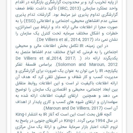
از پایه تخریب کرد و بر محدودیت گزارشگری بازنگرانه در اقدام
واحد عملکرد سازمانی (IIRC, 2013) تأکید داشت. نقاط ضعف
گزارشگری تداوم پذیری نیز مرتبط بود. گزارشات تدام پذیری
سنتی عدم افشاهای محیطی، اجتماعی و اطلاعاتی (ESG) را به
صورت مجزا از اطلاعات مالی ارائه داد و ارتباط بین استراتژی،
خطرات و اشکال مختلف سرمایه تحت کنترل یک سازمان را
نشان نمی داد (De Villiers et al., 2014, 2017).
در این زمینه، IR تکامل بخش اطلاعات مالی و محیطی
اجتماعی را به فرمتی که انواع مختلف عدم افشاها متصل به
یکدیگرند ارائه داد (. De Villiers et al.,2014, 2017;
Solomon and Maroun, 2012). براساس فلسفۀ تفکر
یکپارچه، IR را می توان به عنوان یک ضرورت برای گزارشگری و
مدیریت کسب و کار شفاف و مسئول تلقی کرد که هدف آن
ارائه اطلاعات باکیفیت تر است و این اطلاعات روابط متقابل
بین ابعاد اجتماعی، محیطی و اقتصادی یک سازمان را توضیح
می دهد و همچنین ارتقای کیفیت اطلاعات ارائه شده به
سهامداران و ارتقای شیوه های کسب و کاری پایدار از اهداف
آن است (Maroun and De Villiers, 2017).
آنچه قابل بحث است این است که آغاز IR به انتشار King-I
در سال 1994 برمی گردد. King-I در آفریقای جنوبی در پاسخ به
لزوم اثبات اعتبار بازار سرمایۀ محلی و ارائۀ یک مدل مرکزی