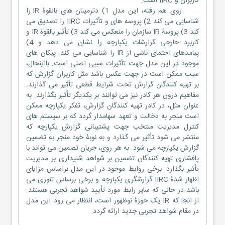
کاربران و IIRC است.
روی هم رفته، این مدل 1) دترمینان های بالقوۀ IR را
شناسایی می کند 2) پروسه های و تأثیرات IIRC را تصدیق می
کند 3) پروسۀ IR سازمان را منعکس می کند 3) تأثیر بالقوۀ IR و
کاربرد خارجی گزارشات یکپارچه را نشان می دهد و 4)
پیامدهای احتمای ناشی از IR را شناسایی می کند. پیکان های
موجود در این مدل جهت تأثیرات سببی اصلی است. بااینحال،
سبب ممکن است در جهت عکس باشد مثل کاربران گزارش که
بر تهیه کنندگان گزارش تحت شرایط قطعی تأثیر می گذارند.
مفاهیم درون هر کادر نیز می توانند بر یکدیگر تأثیر بگذارند. به
عنوان مثل، در کادر تهیه کنندگان گزارش، تفکر یکپارچه ممکن
است منجر به دخالت و تعهد سهامدار گردد که بر سیستم های
کنترل مدیریت منتخب جهت پشتیبانی گزارش یکپارچه که
منتشر می شود تأثیر می گذارد و به نوبۀ خود منجر به تضمین
گزارش یکپارچه می شود. به هر روی، جریان تضمین می تواند با
پافشاری تهیه کنندگان تضمین بر شواهد شنیداری بر مدیریت
تأثیر بگذارد. برخی روابط موجود در این مدل براساس مزایای
اظهار شدۀ IIRC گزارشگری یکپارچه و برخی برساس تئوری می
باشد در حالی که سایر رابط مورد تأیید شواهد تجربی هستند.
از انجا که IR یک حوزۀ نوظهور است، انتظار می رود این مدل
در مقام شواهد تجربی جدید ارائه گردد.