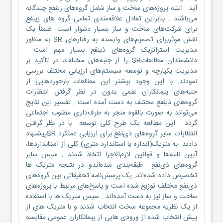
آید . البته پروژه‌های ساخت و ساز شامل گروه‌های زینفع چندگانه
می‌باشند . بنابراین تعادل علاقه‌مندی تمامی گروه های زینفع
برای شرکت‌های ساخت و ساز بسیار دشوار است. ضمناً یک
نقش موٍثربرای تصمیم‌های وابسته به رفتارهای SR به منظور
مدیریت استراتژیک گروه‌های ذینفع بسیار مهم است .
دانشمندان مطالعاتSR را از جنبه‌های مختلف، در تأکید بر
مدیریت یکپارچه و توسعه سیستم‌های ارزیابی مختلف بررسی
نمودند. با این وجود بیشتر این مطالعات بازخوردهایی از
جنبه‌های پیمانکاران علمی بدون در نظر گرفتن انتظارات
گروه‌های ذینفع مختلف به دست آمده است . تفسیر این نتایج
می‌تواند به صورت بالقوه منجر به طرف‌داری مطلوب اجتماعی
گردد . این مطالعه یک طرح کلی توسعه با در نظر گرفتن
انتظارات سایر گروه‌های ذی‌نفع برای ارزیابی عملکرد SRپیشنهاد
دادند. به متریک(اندازه یا استاندارد متری) کلی از استانداردها،
آیین نامه‌ها و قوانین لازم‌الاجرا اتخاذ شدند . سپس سایر
گروه‌های ذی‌نفع طبقه‌بندی شده‌اندو در نتیجه متریک ها
تخصیص داده شده‌اند. یک پرسش‌نامه تحقیقاتی بین گروه‌های
ذی‌نفع مختلف توزیع شده است و پاسخ‌های مرتبط با پروژه‌های
ساخت و ساز نیز به دست آمده‌اند . سپس متریک ها با استفاده
از یک نظریه مجموعه سخت انتخاب شدند و با متریک های از
پیش انتخاب شده از ورودی هایی از پیمانکاران عمومی مقایسه