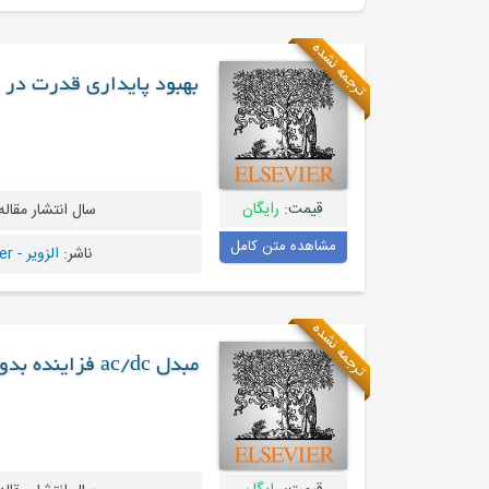
ترجمه نشده
بهبود پایداری قدرت در یک سیس
قیمت:
رایگان
سال انتشار مقاله
مشاهده متن کامل
ناشر:
الزویر - Elsevier
ترجمه نشده
مبدل ac/dc فزاینده بدون سلف برای شکار انرژی از ارتعاش