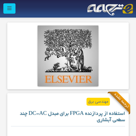
ترجمه نشده
مهندسی برق
استفاده از پردازنده FPGA برای مبدل DC-AC چند
سطحی آبشاری