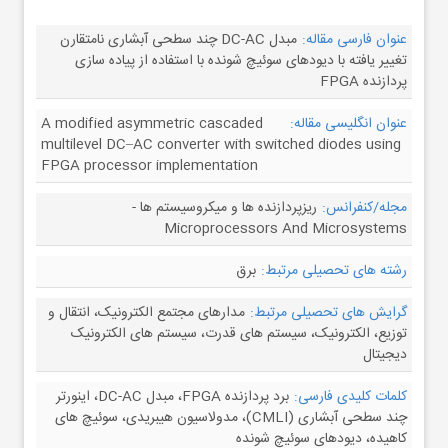
عنوان فارسی مقاله:
مبدل DC-AC چند سطحی آبشاری نامتقارن
تغییر یافته با دیودهای سوئیچ شونده با استفاده از پیاده سازی
پردازنده FPGA
عنوان انگلیسی مقاله:
A modified asymmetric cascaded
multilevel DC–AC converter with switched diodes using
FPGA processor implementation
مجله/کنفرانس:
ریزپردازنده ها و میکروسیستم ها -
Microprocessors And Microsystems
رشته های تحصیلی مرتبط:
برق
گرایش های تحصیلی مرتبط:
مدارهای مجتمع الکترونیک، انتقال و
توزیع، الکترونیک، سیستم های قدرت، سیستم های الکترونیک
دیجیتال
کلمات کلیدی فارسی:
برد پردازنده FPGA، مبدل DC-AC، اینورتر
چند سطحی آبشاری (CMLI)، مدولاسیون هیبریدی، سوئیچ های
کاهیده، دیودهای سوئیچ شونده