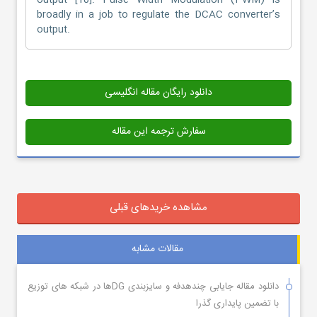
output [10]. Pulse Width Modulation (PWM) is
broadly in a job to regulate the DCAC converter’s
output.
دانلود رایگان مقاله انگلیسی
سفارش ترجمه این مقاله
مشاهده خریدهای قبلی
مقالات مشابه
دانلود مقاله جایابی چندهدفه و سایزبندی DGها در شبکه های توزیع
با تضمین پایداری گذرا