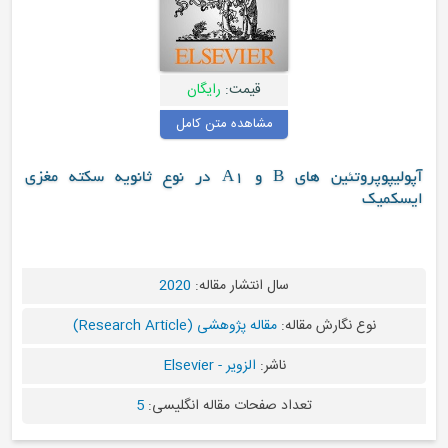
قیمت:
رایگان
مشاهده متن کامل
آپولیپوپروتئین های B و A1 در نوع ثانویه سکته مغزی
یک
سال انتشار مقاله:
2020
نوع نگارش مقاله:
مقاله پژوهشی (Research Article)
ناشر:
الزویر - Elsevier
تعداد صفحات مقاله انگلیسی:
5