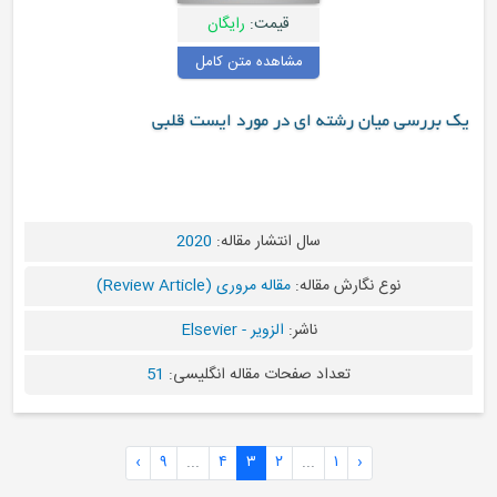
قیمت:
رایگان
مشاهده متن کامل
سی میان رشته ای در مورد ایست قلبی
سال انتشار مقاله:
2020
نوع نگارش مقاله:
مقاله مروری (Review Article)
ناشر:
الزویر - Elsevier
تعداد صفحات مقاله انگلیسی:
51
›
۹
...
۴
۳
۲
...
۱
‹