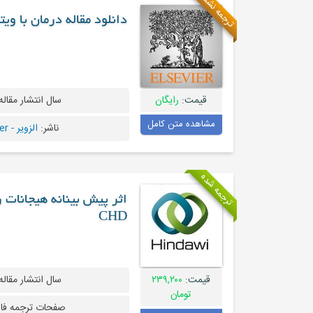
ترجمه نشده
دانلود مقاله درمان با ویتامین B مرگ و میر مرتبط با مسدود کننده
قیمت:
رایگان
سال انتشار مقاله
مشاهده متن کامل
ناشر:
الزویر - Elsevier
ترجمه شده
اثر پیش بینانه هیجانات
CHD
قیمت:
۲۳۹,۲۰۰
سال انتشار مقاله
تومان
صفحات ترجمه فا