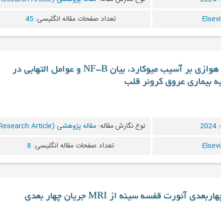
تعداد صفحات مقاله انگلیسی:
45
دانلود مقاله تاثیر ورزش هوازی بر آسیب میوکارد، بیان NF-B و عوامل التهابی در
ه بیماری عروق کرونر قلب
:
2024
نوع نگارش مقاله:
مقاله پژوهشی (Research Article)
تعداد صفحات مقاله انگلیسی:
8
 آئورت قفسه سینه از MRI جریان چهار بعدی