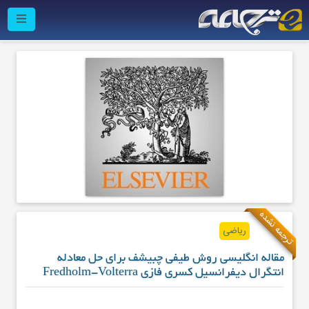
ترجمه نشده
ریاضی
مقاله انگلیسی روش طیفی چبیشف برای حل معادله
انتگرال دیفرانسیل کسری فازی Fredholm-Volterra