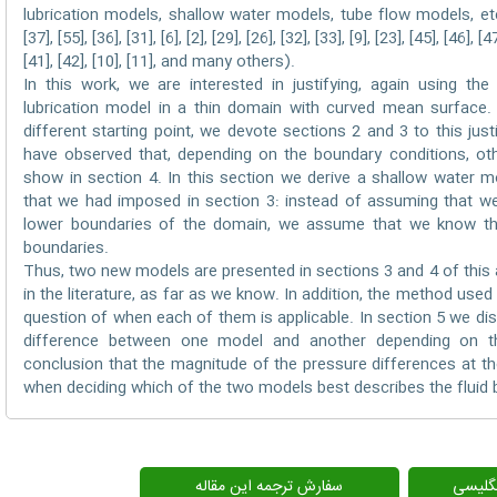
lubrication models, shallow water models, tube flow models, etc. (
[37], [55], [36], [31], [6], [2], [29], [26], [32], [33], [9], [23], [45], [46], [4
[41], [42], [10], [11], and many others).
In this work, we are interested in justifying, again using th
lubrication model in a thin domain with curved mean surface. 
different starting point, we devote sections 2 and 3 to this jus
have observed that, depending on the boundary conditions, o
show in section 4. In this section we derive a shallow water 
that we had imposed in section 3: instead of assuming that we
lower boundaries of the domain, we assume that we know th
boundaries.
Thus, two new models are presented in sections 3 and 4 of this
in the literature, as far as we know. In addition, the method used
question of when each of them is applicable. In section 5 we dis
difference between one model and another depending on th
conclusion that the magnitude of the pressure differences at th
when deciding which of the two models best describes the fluid 
انگلیسی
سفارش ترجمه این مقاله