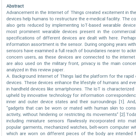
Abstract
Advancement in the Internet of Things created excitement in th
devices help humans to restructure the e-medical facility. The c
also gets reduced by implementing IoT-based wearable device
most prominent wearable devices present in the commercia
specifications of different devices are dealt with here. Perh
information assortment is the sensor. During ongoing years wit
sensors have examined a full reach of boundaries nearer to ac
concern users, as these devices are connected to the interne
are also used on the military front, privacy is the main conce
analyzed in this review paper.
A. Background Internet of Things laid the platform for the rap
devices. These devices enhance the lifestyle of humans and eve
in handheld devices like smartphones. The IoT is characterized 
upheld by innovative technology for information corresponden
inner and outer device states and their surroundings [1]. An
“gadgets that can be worn or mated with human skin to consis
activity, without hindering or restricting its movements” [2].T
including miniature sensors flawlessly incorporated into mat
popular garments, mechanized watches, belt-worn computer wi
which are worn on different pieces of the body are intended f