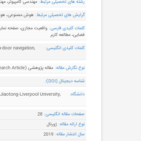
رشته های تحصیلی مرتبط:
مهندسی کامپیوتر، مه
گرایش های تحصیلی مرتبط:
هوش مصنوعی، هوا
کلمات کلیدی فارسی:
واقعیت مجازی، صفحه نمایش
فضایی، مطالعه کاربر
کلمات کلیدی انگلیسی:
n-door navigation,
نوع نگارش مقاله:
مقاله پژوهشی (Research Article)
شناسه دیجیتال (DOI):
دانشگاه:
iaotong-Liverpool University,
صفحات مقاله انگلیسی:
28
نوع ارائه مقاله:
ژورنال
سال انتشار مقاله:
2019