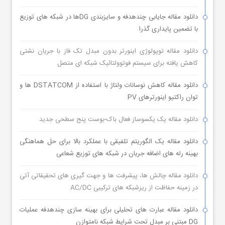
دانلود مقاله جایابی چندهدفه و سایزبندی DGها در شبکه های توزیع
با تضمین پایداری گذرا
دانلود مقاله توپولوژی اینورتر بدون مبدل تک فاز با جریان نشتی
کاهش یافته برای سیستم فوتوولتائیک شبکه ای متصل
دانلود مقاله کاهش نوسانات ولتاژ با استفاده از DSTATCOM ها و
توان راکتیو اینورترهای PV
دانلود مقاله یک یکسوساز فعال باک-بوست پنج سطحی جدید
دانلود مقاله یک الگوریتم تلفیقی با عملکرد بالا برای حل هماهنگی
بهینه رله های اضافه جریان در شبکه های توزیع شعاعی
دانلود مقاله چالش ها، پیشرفت ها و جهت گیری های تحقیقاتی آتی
در زمینه حفاظت از ریزشبکه های ترکیبی AC/DC
دانلود مقاله عبارت های تحلیلی برای بهینه سازی چندهدفه عملیات
DG مبتنی بر مبدل تحت شرایط شبکه نامتوازن