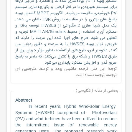
گشتاور بهینه (OT) پیاده‌سازی شده‌اند و عملکرد و کارایی آن‌ها
برای سیستم هیبریدی با در نظر گرفتن و یکپارچه‌سازی سیستم
PV خورشیدی مقایسه می‌شوند. الگوریتم MPPT گشتاور بهینه
پاسخ های بهتری را در مقایسه با روش TSR نشان می دهد.
یک مدل شبیه سازی 2 مگاواتی از HWSES توسعه یافته و
عملکرد آن با استفاده از محیط MATLAB/Simulink تجزیه و
تحلیل می شود. طرح های اجرا شده این مزیت را دارند که
خروجی توان بهینه HWSES را به سرعت و دقیق ردیابی می
کنند. علاوه بر این، طرح‌های ارائه‌شده به‌طور مؤثر جریان برق از
طریق HWSES و شبکه برق را کنترل می‌کنند، که منجر به پاسخ
سریع گذرا و افزایش عملکرد پایداری می‌شود.
توجه! این متن ترجمه ماشینی بوده و توسط مترجمین
ای
ترجمه
، ترجمه نشده است.
بخشی از مقاله (انگلیسی)
Abstract
In recent years, Hybrid Wind-Solar Energy
Systems (HWSES) comprised of Photovoltaic
(PV) and wind turbines have been utilized to reduce
the intermittent issue of renewable energy
generation units. The proposed research work