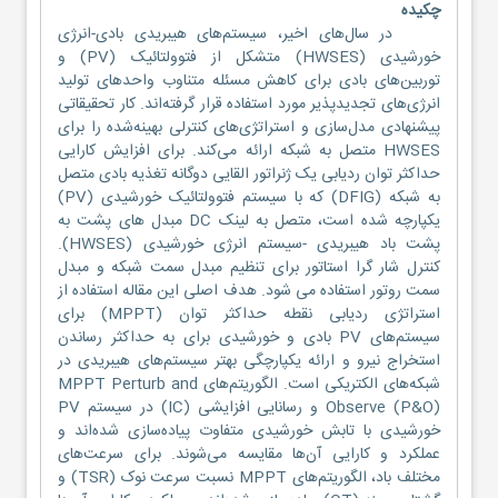
چکیده
در سال‌های اخیر، سیستم‌های هیبریدی بادی-انرژی
خورشیدی (HWSES) متشکل از فتوولتائیک (PV) و
توربین‌های بادی برای کاهش مسئله متناوب واحدهای تولید
انرژی‌های تجدیدپذیر مورد استفاده قرار گرفته‌اند. کار تحقیقاتی
پیشنهادی مدل‌سازی و استراتژی‌های کنترلی بهینه‌شده را برای
HWSES متصل به شبکه ارائه می‌کند. برای افزایش کارایی
حداکثر توان ردیابی یک ژنراتور القایی دوگانه تغذیه بادی متصل
به شبکه (DFIG) که با سیستم فتوولتائیک خورشیدی (PV)
یکپارچه شده است، متصل به لینک DC مبدل های پشت به
پشت باد هیبریدی -سیستم انرژی خورشیدی (HWSES).
کنترل شار گرا استاتور برای تنظیم مبدل سمت شبکه و مبدل
سمت روتور استفاده می شود. هدف اصلی این مقاله استفاده از
استراتژی ردیابی نقطه حداکثر توان (MPPT) برای
سیستم‌های PV بادی و خورشیدی برای به حداکثر رساندن
استخراج نیرو و ارائه یکپارچگی بهتر سیستم‌های هیبریدی در
شبکه‌های الکتریکی است. الگوریتم‌های MPPT Perturb and
Observe (P&O) و رسانایی افزایشی (IC) در سیستم PV
خورشیدی با تابش خورشیدی متفاوت پیاده‌سازی شده‌اند و
عملکرد و کارایی آن‌ها مقایسه می‌شوند. برای سرعت‌های
مختلف باد، الگوریتم‌های MPPT نسبت سرعت نوک (TSR) و