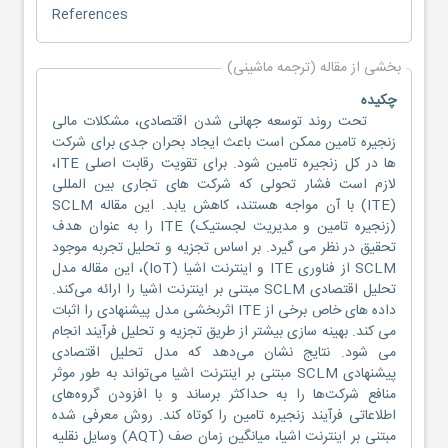
References
بخشی از مقاله (ترجمه ماشینی)
چکیده
تحت روند توسعه جهانی شدن اقتصادی، مشکلات مالی
زنجیره تامین ممکن است باعث ایجاد بحران جدی برای شرکت
ها در کل زنجیره تامین شود. برای تقویت رقابت اصلی ITE،
لازم است فشار تحولی که شرکت های تجاری بین المللی
(ITE) با آن مواجه هستند، کاهش یابد. این مقاله SCLM
(زنجیره تامین و مدیریت لجستیک) ITE را به عنوان هدف
تحقیق در نظر می گیرد. بر اساس تجزیه و تحلیل تجربه موجود
SCLM از فناوری ITE و اینترنت اشیا (IoT)، این مقاله مدل
تحلیل اقتصادی SCLM مبتنی بر اینترنت اشیا را ارائه می‌کند.
داده های خاص برخی از ITE اثربخشی مدل پیشنهادی را اثبات
می کند. بهینه سازی بیشتر از طریق تجزیه و تحلیل فرآیند انجام
می شود. نتایج نشان می‌دهد که مدل تحلیل اقتصادی
پیشنهادی SCLM مبتنی بر اینترنت اشیا می‌تواند به طور موثر
منافع شرکت‌ها را به حداکثر برساند و با افزودن گروه‌های
اطلاعاتی فرآیند زنجیره تامین را کوتاه کند. روش معرفی شده
مبتنی بر اینترنت اشیا، میانگین زمان صف (AQT) وسایل نقلیه