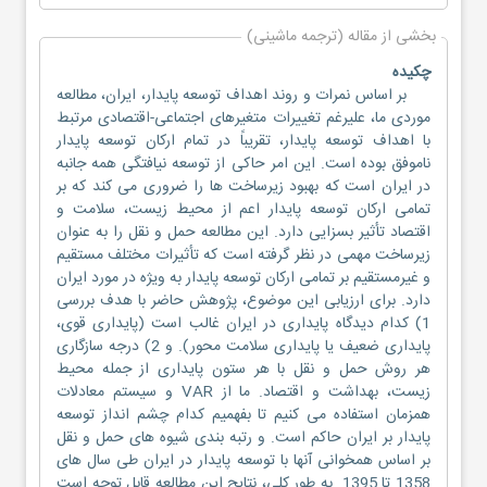
بخشی از مقاله (ترجمه ماشینی)
چکیده
بر اساس نمرات و روند اهداف توسعه پایدار، ایران، مطالعه
موردی ما، علیرغم تغییرات متغیرهای اجتماعی-اقتصادی مرتبط
با اهداف توسعه پایدار، تقریباً در تمام ارکان توسعه پایدار
ناموفق بوده است. این امر حاکی از توسعه نیافتگی همه جانبه
در ایران است که بهبود زیرساخت ها را ضروری می کند که بر
تمامی ارکان توسعه پایدار اعم از محیط زیست، سلامت و
اقتصاد تأثیر بسزایی دارد. این مطالعه حمل و نقل را به عنوان
زیرساخت مهمی در نظر گرفته است که تأثیرات مختلف مستقیم
و غیرمستقیم بر تمامی ارکان توسعه پایدار به ویژه در مورد ایران
دارد. برای ارزیابی این موضوع، پژوهش حاضر با هدف بررسی
1) کدام دیدگاه پایداری در ایران غالب است (پایداری قوی،
پایداری ضعیف یا پایداری سلامت محور). و 2) درجه سازگاری
هر روش حمل و نقل با هر ستون پایداری از جمله محیط
زیست، بهداشت و اقتصاد. ما از VAR و سیستم معادلات
همزمان استفاده می کنیم تا بفهمیم کدام چشم انداز توسعه
پایدار بر ایران حاکم است. و رتبه بندی شیوه های حمل و نقل
بر اساس همخوانی آنها با توسعه پایدار در ایران طی سال های
1358 تا 1395. به طور کلی، نتایج این مطالعه قابل توجه است