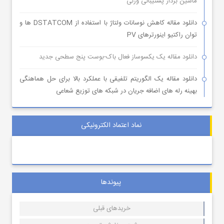
ماشین بردار پشتیبانی وزنی
دانلود مقاله کاهش نوسانات ولتاژ با استفاده از DSTATCOM ها و
توان راکتیو اینورترهای PV
دانلود مقاله یک یکسوساز فعال باک-بوست پنج سطحی جدید
دانلود مقاله یک الگوریتم تلفیقی با عملکرد بالا برای حل هماهنگی
بهینه رله های اضافه جریان در شبکه های توزیع شعاعی
نماد اعتماد الکترونیکی
پیوندها
خریدهای قبلی