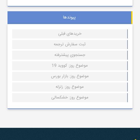
پیوندها
خریدهای قبلی
ثبت سفارش ترجمه
جستجوی پیشترفته
موضوع روز: کووید 19
موضوع روز: بازار بورس
موضوع روز: زلزله
موضوع روز: خشکسالی