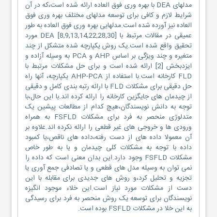
مدلهای DEA با بهره وری فوق العاده ارائه شده است،که در آن
شرایط لازم و کافی برای توسعه مدلهای مختلف بهره وری فوق
العاده نیز آورده شده است.مدلهایی بهره وری فوق العاده به طور
عمیقی در مقالات مرتبط با DEA [8,9,13,14,22,28,30] مورد
تحقیق واقع شده است.یک روش یکپارچه شده متشکل از چند
متغیره و چند ویژگی بر اساس AHP و PCA به وسیله آزاده و
ایزدبخش [2] ارائه شده است و برای حل مشکلات مرتبط با
FLD کارخانه است.با استفاده از AHP-PCA یکپارچه، آنها راه
حل دقیقی برای مشکلات FLD با ارائه رتبه بندی کامل و دقیقی
از چیدمان های جایگزین کارخانه را ارائه کرده اند.با این حال،با
توجه به دانش نویسندگان،هیچ کدام از مطالعات پیشین یک
متدلوژی منحصر به فرد برای مشکلات FSFLD به همراه
ورودی ها و خروجی های غیر قطعی را ارائه نکرده اند.علاوه بر
آن معمولا داده های از دست رفته،داده های ناقص،یا کمبود
داده با توجه به مشکلات کلی چیدمان و یا به طور خاص
مشکلات FSFLD وجود دارد.این بدان معنی است که داده را
نمی توان به وسیله مدل های قطعی و یا تصادفی جمع آوری یا
تجزیه و تحلیل کرد،و روش های جدیدی برای مقابله با این
دست از مشکلات مورد نیاز است.این خلاء موجود انگیزه
نویسندگان برای توسعه یک روش منحصر به فرد برای رسیدگی
به این خلا در مشکلات FSFLD بوده است.