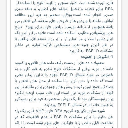
فازی آورده شده است.اعتبار سنجی و تایید نتایج با استفاده از
DEA برای تجزیه و تحلیل مولفه های اصلی، و طبقه بندی
عددی انجام شده است.ویژگی منحصر به فرد این مطالعه
توانایی مقابله با ورودی ها و خروجی های متعدد غیر قطعی می
باشد.همچنین از برنامه نویسی ریاضی فازی برای بهبود طرح
های پیشنهادی مطلوب استفاده شده است.علاوه بر آن این یک
ابزار عملی است و می توان آن را بر روی نمونه های واقعی با
در نظر گیری جنبه های نامشخص فرآیند تولید در داخل
مشکلات FSFLD به کار برد.
1. انگیزش و اهمیت
معمولا داده های از دست رفته، داده های ناقض، یا کمبود
داده در مورد برخی از مشکلات طرح بندی به طور کلی و به
خصوص در مورد مسائل FSFLD وجود دارد.این بدان معنی
است که داده را نمی توان با استفاده از مدل های قطعی یا
تصادفی جمع آوری کرد و روش های جدیدی برای مقابله با این
گونه از مشکلات مورد نیاز است.این خلاء سبب ایجاد انگیزه
برای نویسندگان بود تا یک روش منحصر به فرد برای رسیدگی
به چنین خلاء ای در مسائل FSFLD بپردازند.
شبیه سازی یکپارچه فازی= DEA فازی-AHP فازی یک راه
حل دقیق را برای مشکلات FSFLD با عدم قطعیت، که در
مطالعات قبلی ناقص و با جایگزین های مبهم بوده است را ارائه