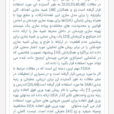
در مقالات [3,33,35,40,48] به طور گسترده ای مورد استفاده
قرار گرفته است.ژو و همکاران [48] شبیه سازی اهداف کلی
یکپارچه را برای مدل سازی این فضا،تدارکات، و منابع پویا با
همراه روش ژنتیکی (GA)ها برای بهینه سازی چیدمان بر اساس
قوانین و محدودیت های مختلف،و پیاده سازی یک سیستم
بهینه سازی چیدمان در داخل محیط شبیه ساز را ارائه داده
اند.جیتاوچ و کریشنان [25] یک روش مبتنی بر شبیه سازی برای
پیشبینی عدم قطعیت در ارتباط با طرح و روش شبیه سازی
خودشان را در برابر روش های تحلیلی مورد اعتبار سنجی قرار
داده اند.براگلیا و همکارانش [10] پیشنهاد تصویب شاخصی که
در شناسایی استراتژی طراحی چیدمان ترجیح داده شده می
تواند مورد استفاده قرار بگیرد را داده اند.
FDEA مهم ترین دسته ای است که در مقالات مرتبط با
کار ما مورد بررسی قرار گرفته است و در بسیاری از تحقیقات در
سایر مقالات به طور گسترده ای برای ارزیابی عملیاتی و رتبه
بتدی DMU ها مورد استفاده قرار گرفته است[20,44].اندرسن و
پترسن [1] یک روشی با نام روش بهره وری فوق العاده برای
رتبه بندی واحدهای تاثیر گذار DEA ارائه داده اند.مدلهای بهره
وری فوق العاده برای تعیین خروجی های حیاتی مورد استفاده
قرار می گیرد.مدلهای بهره وری فوق العاده DEA مختلفیبه
وسیله سیفرد و ژو [41] معرفی شده است. لیست کاملی از