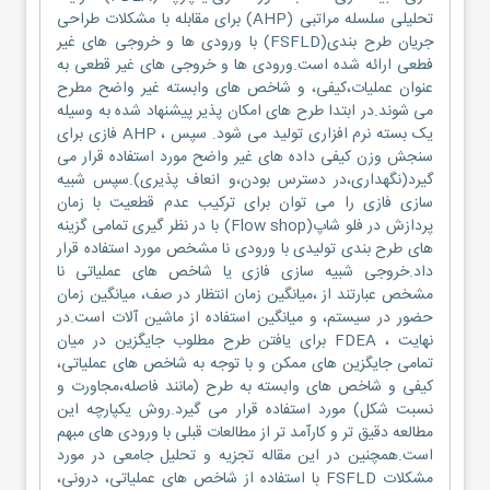
تحلیلی سلسله مراتبی (AHP) برای مقابله با مشکلات طراحی
جریان طرح بندی(FSFLD) با ورودی ها و خروجی های غیر
فطعی ارائه شده است.ورودی ها و خروجی های غیر قطعی به
عنوان عملیات،کیفی، و شاخص های وابسته غیر واضح مطرح
می شوند.در ابتدا طرح های امکان پذیر پیشنهاد شده به وسیله
یک بسته نرم افزاری تولید می شود. سپس ، AHP فازی برای
سنجش وزن کیفی داده های غیر واضح مورد استفاده قرار می
گیرد(نگهداری،در دسترس بودن،و انعاف پذیری).سپس شبیه
سازی فازی را می توان برای ترکیب عدم قطعیت با زمان
پردازش در فلو شاپ(Flow shop) با در نظر گیری تمامی گزینه
های طرح بندی تولیدی با ورودی نا مشخص مورد استفاده قرار
داد.خروجی شبیه سازی فازی یا شاخص های عملیاتی نا
مشخص عبارتند از ،میانگین زمان انتظار در صف، میانگین زمان
حضور در سیستم، و میانگین استفاده از ماشین آلات است.در
نهایت ، FDEA برای یافتن طرح مطلوب جایگزین در میان
تمامی جایگزین های ممکن و با توجه به شاخص های عملیاتی،
کیفی و شاخص های وابسته به طرح (مانند فاصله،مجاورت و
نسبت شکل) مورد استفاده قرار می گیرد.روش یکپارچه این
مطالعه دقیق تر و کارآمد تر از مطالعات قبلی با ورودی های مبهم
است.همچنین در این مقاله تجزیه و تحلیل جامعی در مورد
مشکلات FSFLD با استفاده از شاخص های عملیاتی، درونی،