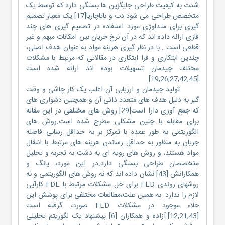
شدت به کیفیت طراحی جایگزین ها بستگی دارد که توسط یک
متخصص طراحی می شود.دب و باتاچاریا[17] یک معیار تصمیم
گیری برای متدلوژی مورد استفاده در تصمیم گیری های چند
فازی ارائه داده اند که در آن نرخ جریان بین امکانات مبهم و غیر
قطعی است . با در نظر گیری هزینه مواد به عنوان هدف اصلی،
چندین ابتکاری و فرا ابتکاری در مقالاتی که مرتبط با مشکلات
مختلف چیدمان تسهیلات بوده اند ارائه شده است
[19,26,27,42,45].
تولید چیدمان و ارزیابی آن اغلب یک کار چاشی و وقت
گیر به دلیل هدف های متعدد ذاتی آن و همچنین دشواری های
که جمع آوری دارا است[29].روش های مختلفی در این مقاله
برای مقابله با چنین مشکلی مطرح شده است.روش های
الگوریتمی به طور عمده با تمرکز بر به حداقل رسانی فاصله
جریان به منظور به حداقل رساندن هزینه های مرتبط با انتقال
مواد هستند، و روش های رویه ای به دشت به تجربه و تحلیل
متخصصان طراحی بستگی دارد.در این مورد، یانگ و
همکارانش [43] نشان داده اند که نه روش های الگوریتمی و نه
روشهای روندی FLD برای حل مشکلات مرتبط با FDL کارآیی
لازم را ندارد. به همین علت،مطالعات مختلفی برای پوشش این
خلاء موجود در مشکلات FLD صورت گرفته است
[12,21,43].آزاده و همکاران [6] پیشنهاد یک لگوریتم تحلیلی