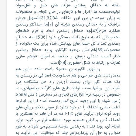
مقاله به حدافل رساندن هزینه های حمل و نقل،مواد
اولیه،قسمت ها ، ابزار ها و کارهای در حال انجام، و محصولات
به پایان رسیده در بین این امکانات [31,32,34]،تسهیل جریان
ترافیک و به حداقل رساندن هزینه آن [7]،به حداکثر رساندن
عملکرد طرح[47]،به حداقل رساندن ابعاد و فرم خطاهای
محصولاتی که به طرح ثابت بستگی دارد [15,36]،به حداقل
رساندن تعداد کل حلقه های پیمایش شده برای یک خانواده از
محصولات[39]،افزایش روحیه کارکنان، و به حداقل رساندن
خطر آسیب دیدگی پرسنل و صدمه به اموال، فراهم سازی
نظارت و ارتباط به شکل حضوری [24]است.
روشهای الگوریتمی معمولا باعث ساده سازی هم
محدودیت های طراحی و هم محدودیت اهدافی در رسیدن به
یک هدف کلی برای بدست آوردن راه حل مشکلات می
شوند.این روشها سبب تولید طرح های کارآمد پیشنهادی، به
خصوص در زمینه نرم افزارهای تجاری در دسترس ( مثل Spiral
) می شوند.با این وجود نتایج کمی بدست آمده از این ابزارها
اغلب تمامی اهداف را در خود ندارد.از سویی دیگر، روش های
روند گونه برای فرآیند های FLC مه در آن قادر به همکاری با
اهداف کمی و کیفی هستیم مورد استفاده قرار می گیرد. برای
انجام آن، روند FLD به چندین مرحله تقسیم می شود تا به طور
متوالی به حل آن بپردازیم.هر چند که موفقیت این فرآیند به