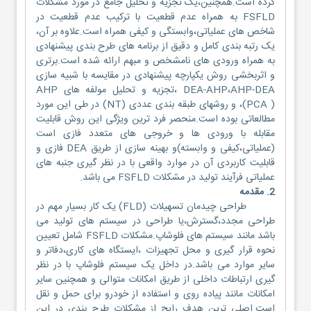
کرده است.همچنین،یک تجزیه و تحلیل جامع در مورد مشکلات
FSFLD به همراه عدم قطعیت با ترکیب عدم قطعیت در
شاخص های عملیاتی،وابستگی و کیفی همراه است.علاوه بر آن،
یک رتبه بندی کامل و دقیق از برنامه های طرح بندی پیشنهادی
به همراه ورودی های نامشخص و مبهم ارائه شده است.برتری
و اثربخشی روش یکپارچه پیشنهادی در مقایسه با شبیه سازی
DEA-AHP،AHP-DEA ،تجزیه و تحلیل مولفه های AHP
(PCA )، و روشهای طبقه بندی عددی (NT) در طی این مورد
مطالعاتی بوده است.منحصر فرد ترین ویژگی این روش قابلیت
مقابله با ورودی ها و خروجی های متعدد فازی است
(عملیاتی،کیفی و وابسته)و بهینه سازی از طریق DEA فازی و
قابلیت کاربردی آن در موارد واقعی با در نظر گیری جنبه های
عملیاتی فرآیند تولید در مشکلات FSFLD می باشد.
2. مقدمه
طراحی چیدمان تسهیلات (FLD) یک کار بسیار مهم در
طراحی مجدد،گسترش،یا طراحی در سیستم های تولید می
باشد مانند سیستم های فلوشاپ.مشکلات FSFLD شامل تعیین
نحوه قرار گیری و محل تجهیزات ،ایستگاه های کاری،دفاتر و
سایر موارد می باشد.در داخل یک سیستم فلوشاپ با در نظر
گیری ارتباطات داخلی از طریق امکانات متوالی و همچنین سایر
امکانات مانند پیاده روی و استفاده از خودرو برای حمل و نقل
است.اصلی ترین هدف رایج از مشکلات طرح بندی در این