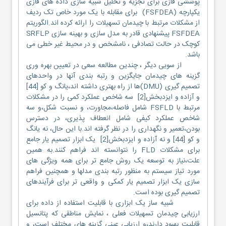
پوششی فازی برای تجزیه و تحلیل شبیه سازی داده های فازی
یکپارچه (FSFDEA) برای مقابله با یک مورد خاص تک ردیف
از مشکلات مرتبط با چیدمان تسهیلات را ارائه کرده اند.الگوریتم
FSFDEA پیشنهادی قادر به مدل سازی و بهینه سازی SRFLP
کوچک در حالت تصادفی ، نامشخص و در محیط غیر خطی می
باشد.
از سویی دیگر ، چندین مطالعه سعی در تعیین بهره وری
گزینه های چیدمان جایگزین و رتبه بندی آنها در واحدهای
تصمیم گیری (DMU)ها از راه بهتری داشته اند،یانگ و کو [44]
و آزاده و ایزدبخش[2] سه شاخص عملکرد کمی را در مشکلات
مرتبط با FSFLD شامل فاصله،مجاورت، و نسبت شکل،و سه
شاخص عملکرد کیفی شامل انعطاف پذیری، در دسترس
بودن،تعمیر و نگهداری را در نظر گرفته اند.با این حال، نه یانگ
و کو [44] و نه آزاده و ایزدبخش[2] یک ابزار تصمیم یار جامع
برای مشکلات FLD را نتوانسته اند فراهم کنند.به همین
علت،نیاز به توسعه یک روش جامع تر برای همه ویژگی های
مورد تیاز سیستم به منظور رتبه بندی مدلها و همچنین فراهم
سازی یک ابزار تصمیم یار کمکی و واقعی تر برای فرآیندهای
تصمیم گیری بوده است.
شبیه ساز یک ابزاری با قابلیت استفاده از داده برای
ارزیابی چیدمان تسهیلات فعلی ، نمایش مناطقی که پتانسیل
قابلیت بهبود دارند،و ارزیابی عینی گزینه های مختلف است، و