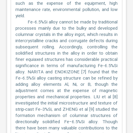
such as the expense of the equipment, high
maintenance rate, environmental pollution, and low
yield.
Fe–6.5%Si alloy cannot be made by traditional
processes mainly due to the bulky and developed
columnar crystals in the alloy ingot, which results in
intercrystalline cracks and corrugate defects during
subsequent rolling. Accordingly, controlling the
solidified structures in the alloy in order to obtain
finer equiaxed structures has considerable practical
significance in terms of manufacturing Fe–6.5%Si
alloy. NARITA and ENOKIZONE [7] found that the
Fe–6.5%Si alloy casting structure can be refined by
adding alloy elements Al, Ni, or B, though the
adjustment comes at the expense of magnetic
properties and mechanical properties. LIU et al [8]
investigated the initial microstructure and texture of
strip-cast Fe–3%Si, and ZHENG et al [9] studied the
formation mechanism of columnar structures of
directionally solidified Fe−6.5%Si alloy. Though
there have been many valuable contributions to the