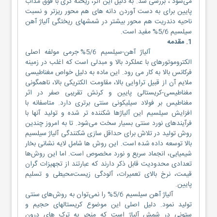
می‌شود ، بررسی شد. به دلیل این اثر، ریخته گری با فوق مذاب
پایین برای به دست آوردن دانه های هم محور ریزتر و نسبت
ناحیه دندریت هم محور بیشتر در شمشهای ریختگی آلیاژ آهن
سیلسیم 5/6% مفید است.
1. مقدمه
آلیاژ آهن-سیلسیم 5/6% جرمی مولفه اصلی
الکتروموتورهای با عملکرد بالا و مبدلی است که اغلب در زمینه
فرکانس بالا به کار می رود. این ماده به دلیل خواص مغناطیسی
ملایم آن از قبیل تراوایی بالا، مقاومت الکتریکی بالا، ناهمگونی
مغناطیسی-کریستالی پایین و کرنش تقریبی صفر در اثر
مغناطیس بر فولاد سیلیکونی سنتی برتری دارد. متاسفانه با
افزایش سیلسیم این آلیاژها شکننده تر شده و تولید آنها با
فرآیندهای نورد سنتی بسیار سخت می‌شود. تا به امروز چندین
روش تولید در تلاش برای حداقل سازی شکنندگی آلیاژ سیلسیم
بالا توسعه داده شده است. این روش ها شامل لایه نشانی بخار
شیمیایی، انجماد سریع و نورد مخصوص است. اما این روش‌ها
تعدادی محدودیت قابل ذکر دارند که عبارتند از تجهیزات گران
قیمت، نرخ بالای تعمیرات، آلودگی زیست‌محیطی و تسلیم
پایین.
آلیاژ آهن سیلسیم 5/6% را نمی‌توان به روش‌های سنتی
تولید نمود. دلیل اصلی این موضوع کریستالهای حجیم و
ستونی در شمش آلیاژ است که منجر به ترک های درون