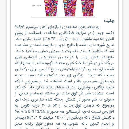
چکیده
ریزساختارهای سه بعدی آلیاژهای آهن-سیلسیم 5/6%
(کسر جرمی) در شرایط خنک‌کاری مختلف با استفاده از روش
المان محدود-ماشین سلولی (روش CAFE) شبیه سازی شد.
نتایج شبیه سازی شده با نتایج تجربی مقایسه شدند و مشاهده
شد که منطبق هستند. تغییرات در میدان دمایی و ناحیه جامد-
مایع که نقش مهمی را در تعیین ساختارهای انجمادی بازی
می‌کند نیز در شرایط خنک‌کاری مختلف آزموده شد. از مدل ارائه
شده برای تعیین اثرات پارامترهای توزیع گاوسی برای درک این
مطلب که هرچه میانگین زیر نجماد کمتر باشد نسبت ناحیه
کریستالی هم محور بالاتر است استفاده شد و همچنین اینکه
هرچه چگالی جوانه‌زنی بیشینه بیشتر باشد اندازه دانه کوچکتر
است استفاده شد. اثر فوق مذاب بر ساختار انجماد و تبدیل از
ستونی به هم محور در شمش ریخته شده نیز برای درک این
موضوع که کاهش فوق مذاب از ۵۲ تا ۲۰ درجه کلوین به
افزایش نسبت ناحیه کریستالی هم محور از 13/58% تا 6/65%
، کاهش شعاع دانه میانگین از 102/2 میلیمتر تا 871/1 میلیمتر
و انجام تبدیل دانه ستونی به هم محور طبق برنامه منجر