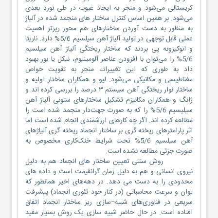
کریستالی می‌شود و منجر به ایجاد عیوب در طی نورد بعدی
می‌شود. بر همین اساس کنترل ساختار های منجمد شده در آلیاژ
به منظور به دست آوردن ساختارهای هم محور ریزتر اهمیت
عملی قابل توجهی در تولید آلیاژ آهن سیلسیم 5/6% دارد. ناریتا
و انوکیزونه پی بردند که ساختار ریختگی آلیاژ آهن سیلسیم
5/6% را می‌توان با افزودن عناصر آلومینیوم، نیکل یا بور بهبود
داد به طوری که این تغییرات منجر به تقویت خواص
مغناطیسی و مکانیکی می‌شود. لیو و همکاران ساختار اولیه و
ساختار نوار ریختگی آهن سیستم ۳ درصد را بررسی کرده اند و
ژانگ و همکاران مکانیزم تشکیل ساختارهای ستونی آلیاژ آهن
سیلیسیم 5/6% را که به صورت جهت‌دار منجمد شده است را
مطالعه کرده اند. اگر چه کارهای ارزشمندی انجام شده است اما
اثر پارامترهای ریخته گری بر ساختار انجماد ریخته گری آلیاژهای
آهن سیلسیم 5/6% تحت شرایط خنک‌کاری مخصوص به
صورت جزئی مطالعه نشده است.
روش سنتی تعیین ساختار های انجماد هم به دلیل
نیروی انسانی و هم به دلیل زمان گرانقیمت است و داده های
محدودی را به دست می دهد. در دهه‌های اخیر همانطور که
توان و سرعت محاسباتی (در کنار خود تئوری انجماد) پیشرفت
سریعی در فناوری‌های شبیه¬سازی ریز ساختار انجماد اتفاق
افتاده است. در حال حاضر شبیه سازی یک روش بسیار مفید