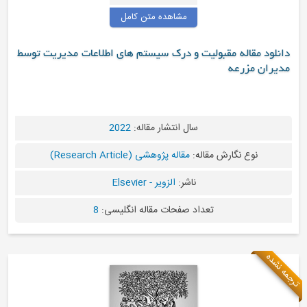
مشاهده متن کامل
یت و درک سیستم های اطلاعات مدیریت توسط
سال انتشار مقاله:
2022
له:
مقاله پژوهشی (Research Article)
ناشر:
الزویر - Elsevier
اد صفحات مقاله انگلیسی:
8