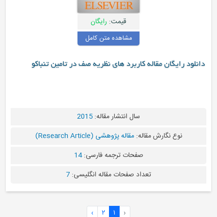
قیمت:
رایگان
مشاهده متن کامل
کاربرد های نظریه صف در تامین تنباکو
سال انتشار مقاله:
2015
له:
مقاله پژوهشی (Research Article)
صفحات ترجمه فارسی:
14
اد صفحات مقاله انگلیسی:
7
›
۲
۱
‹