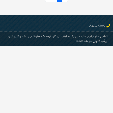
گروه اینترنتی "ای ترجمه" محفوظ می باشد و کپی از آن