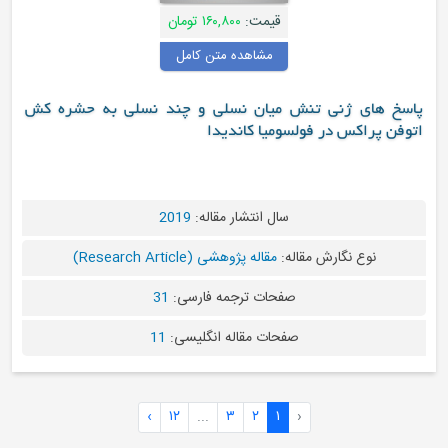
قیمت:
۱۶۰,۸۰۰ تومان
مشاهده متن کامل
نش میان نسلی و چند نسلی به حشره کش
ولسومیا کاندیدا
سال انتشار مقاله:
2019
قاله:
مقاله پژوهشی (Research Article)
صفحات ترجمه فارسی:
31
صفحات مقاله انگلیسی:
11
›
۱۲
...
۳
۲
۱
‹