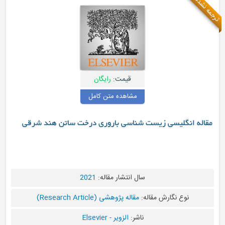
قیمت:
رایگان
مشاهده متن کامل
یست شناسی باروری درخت ساتن هند شرقی
سال انتشار مقاله:
2021
قاله:
مقاله پژوهشی (Research Article)
ناشر:
الزویر - Elsevier