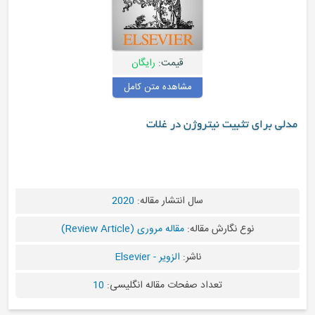
قیمت:
رایگان
مشاهده متن کامل
یتروژن در غلات
سال انتشار مقاله:
2020
ش مقاله:
مقاله مروری (Review Article)
ناشر:
الزویر - Elsevier
عداد صفحات مقاله انگلیسی:
10