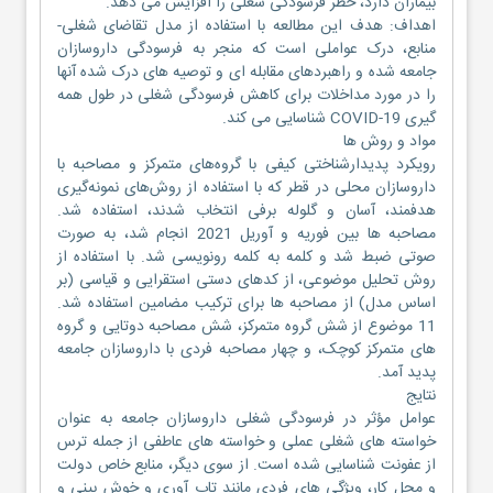
بیماران دارد، خطر فرسودگی شغلی را افزایش می دهد.
اهداف: هدف این مطالعه با استفاده از مدل تقاضای شغلی-
منابع، درک عواملی است که منجر به فرسودگی داروسازان
جامعه شده و راهبردهای مقابله ای و توصیه های درک شده آنها
را در مورد مداخلات برای کاهش فرسودگی شغلی در طول همه
گیری COVID-19 شناسایی می کند.
مواد و روش ها
رویکرد پدیدارشناختی کیفی با گروه‌های متمرکز و مصاحبه با
داروسازان محلی در قطر که با استفاده از روش‌های نمونه‌گیری
هدفمند، آسان و گلوله برفی انتخاب شدند، استفاده شد.
مصاحبه ها بین فوریه و آوریل 2021 انجام شد، به صورت
صوتی ضبط شد و کلمه به کلمه رونویسی شد. با استفاده از
روش تحلیل موضوعی، از کدهای دستی استقرایی و قیاسی (بر
اساس مدل) از مصاحبه ها برای ترکیب مضامین استفاده شد.
11 موضوع از شش گروه متمرکز، شش مصاحبه دوتایی و گروه
های متمرکز کوچک، و چهار مصاحبه فردی با داروسازان جامعه
پدید آمد.
نتایج
عوامل مؤثر در فرسودگی شغلی داروسازان جامعه به عنوان
خواسته های شغلی عملی و خواسته های عاطفی از جمله ترس
از عفونت شناسایی شده است. از سوی دیگر، منابع خاص دولت
و محل کار، ویژگی های فردی مانند تاب آوری و خوش بینی و