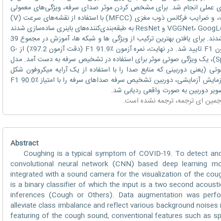
ی عملی انجام شد. برای مشخص کردن موثر صدای سرفه، ویژگی‌های معمولی
مانند طیف‌نگارها، طیف‌نگارهای مقیاس‌شده ذوب، و ضرایب فرکانس ذوب مغزی (MFCC) با استفاده از نقشه‌های سرعت (V)
و شتاب (A) آنها در این کار تقویت شدند. VGGNet، GoogLeNet و ResNet به طبقه‌بندی‌کننده‌های باینری ساده‌سازی شدند
و به ترتیب V-net، G-net و R-net نام‌گذاری شدند. برای یافتن بهترین ترکیب از ویژگی ها و شبکه ها، آموزش در مجموع 39
مورد انجام شد و عملکرد با استفاده از نمره آزمون F1 تایید شد. در نهایت، نمره آزمون F1 91.9٪ (دقت آزمون 97.2٪) از G-
net با ویژگی MFCC-V-A (به نام Spectroflow)، یک ویژگی صوتی موثر برای استفاده در تشخیص سرفه به دست آمد. مدل
(یعنی دوربینی که منابع صدا را با استفاده از یک آرایه میکروفون شکل
دهنده پرتو تجسم می کند) ادغام شد. در یک آزمایش آزمایشی، دوربین تشخیص سرفه صداهای سرفه را با امتیاز F1 90.0٪
رجمین
ای ترجمه
، ترجمه نشده است.
Abstract
Coughing is a typical symptom of COVID-19. To detect and 
convolutional neural network (CNN) based deep learning m
integrated with a sound camera for the visualization of the c
is a binary classifier of which the input is a two second acoust
inferences (Cough or Others). Data augmentation was perfo
alleviate class imbalance and reflect various background noises 
featuring of the cough sound, conventional features such as s