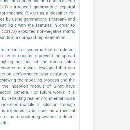
ssified into cough and non-cough events
(2013) introduced gammatone cepstral
tor machine (SVM) as a classifier for
res by using gammatone filterbank and
st (RF) with the features in order to
 (2017b) exploited non-negative matrix
sounds in a compact representation.
 demand for systems that can detect
t to detect coughs to prevent the spread
coughing are one of the transmission
tection camera was developed that can
etection performance was evaluated by
 reviewing the modeling process and the
d the inception module of G-net have
ection camera. For future works, it is
by reflecting real environmental noise
nception module. In addition, through
a is expected to be used as a medical
als or as a monitoring system to detect
ants.