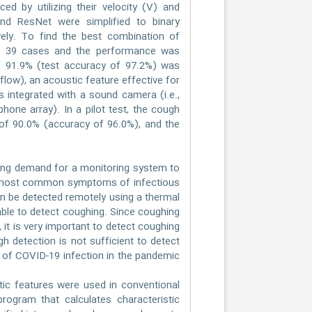
d by utilizing their velocity (V) and
nd ResNet were simplified to binary
vely. To find the best combination of
 of 39 cases and the performance was
of 91.9% (test accuracy of 97.2%) was
ow), an acoustic feature effective for
 integrated with a sound camera (i.e.,
one array). In a pilot test, the cough
of 90.0% (accuracy of 96.0%), and the
ing demand for a monitoring system to
he most common symptoms of infectious
an be detected remotely using a thermal
able to detect coughing. Since coughing
 it is very important to detect coughing
h detection is not sufficient to detect
d of COVID-19 infection in the pandemic
c features were used in conventional
rogram that calculates characteristic