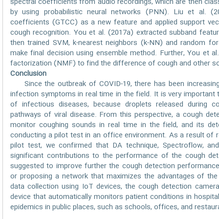
spectral coefficients from audio recordings, which are then cla
by using probabilistic neural networks (PNN). Liu et al. 
coefficients (GTCC) as a new feature and applied support vec
cough recognition. You et al. (2017a) extracted subband featu
then trained SVM, k-nearest neighbors (k-NN) and random fore
make final decision using ensemble method. Further, You et al.
factorization (NMF) to find the difference of cough and other 
Conclusion
Since the outbreak of COVID-19, there has been increasing
infection symptoms in real time in the field. It is very importan
of infectious diseases, because droplets released during 
pathways of viral disease. From this perspective, a cough de
monitor coughing sounds in real time in the field, and its d
conducting a pilot test in an office environment. As a result of
pilot test, we confirmed that DA technique, Spectroflow, an
significant contributions to the performance of the cough det
suggested to improve further the cough detection performance 
or proposing a network that maximizes the advantages of the i
data collection using IoT devices, the cough detection camer
device that automatically monitors patient conditions in hospit
epidemics in public places, such as schools, offices, and restaur