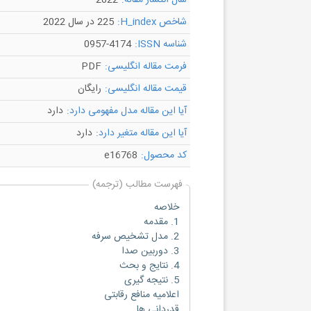
سال انتشار مقاله:
2022
شاخص H_index:
225 در سال 2022
شناسه ISSN:
0957-4174
فرمت مقاله انگلیسی:
PDF
قیمت مقاله انگلیسی:
رایگان
آیا این مقاله مدل مفهومی دارد:
دارد
آیا این مقاله متغیر دارد:
دارد
کد محصول:
e16768
فهرست مطالب (ترجمه)
خلاصه
1. مقدمه
2. مدل تشخیص سرفه
3. دوربین صدا
4. نتایج و بحث
5. نتیجه گیری
اعلامیه منافع رقابتی
قدردانی ها