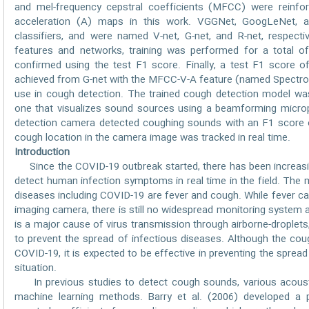
and mel-frequency cepstral coefficients (MFCC) were reinforce
acceleration (A) maps in this work. VGGNet, GoogLeNet, a
classifiers, and were named V-net, G-net, and R-net, respecti
features and networks, training was performed for a total
confirmed using the test F1 score. Finally, a test F1 score 
achieved from G-net with the MFCC-V-A feature (named Spectrofl
use in cough detection. The trained cough detection model was
one that visualizes sound sources using a beamforming microph
detection camera detected coughing sounds with an F1 score 
cough location in the camera image was tracked in real time.
Introduction
Since the COVID-19 outbreak started, there has been increas
detect human infection symptoms in real time in the field. T
diseases including COVID-19 are fever and cough. While fever c
imaging camera, there is still no widespread monitoring system 
is a major cause of virus transmission through airborne-droplets,
to prevent the spread of infectious diseases. Although the coug
COVID-19, it is expected to be effective in preventing the sprea
situation.
In previous studies to detect cough sounds, various acousti
machine learning methods. Barry et al. (2006) developed a p