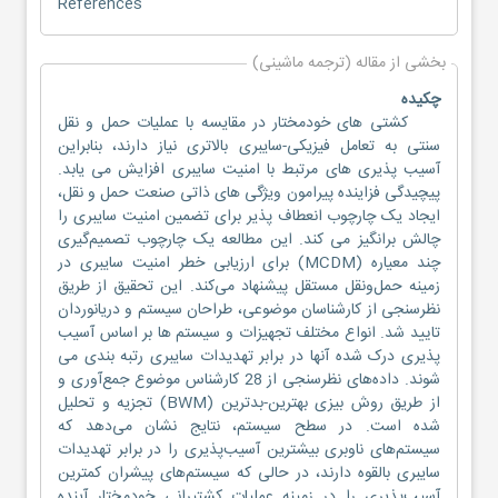
References
بخشی از مقاله (ترجمه ماشینی)
چکیده
کشتی های خودمختار در مقایسه با عملیات حمل و نقل
سنتی به تعامل فیزیکی-سایبری بالاتری نیاز دارند، بنابراین
آسیب پذیری های مرتبط با امنیت سایبری افزایش می یابد.
پیچیدگی فزاینده پیرامون ویژگی های ذاتی صنعت حمل و نقل،
ایجاد یک چارچوب انعطاف پذیر برای تضمین امنیت سایبری را
چالش برانگیز می کند. این مطالعه یک چارچوب تصمیم‌گیری
چند معیاره (MCDM) برای ارزیابی خطر امنیت سایبری در
زمینه حمل‌ونقل مستقل پیشنهاد می‌کند. این تحقیق از طریق
نظرسنجی از کارشناسان موضوعی، طراحان سیستم و دریانوردان
تایید شد. انواع مختلف تجهیزات و سیستم ها بر اساس آسیب
پذیری درک شده آنها در برابر تهدیدات سایبری رتبه بندی می
شوند. داده‌های نظرسنجی از 28 کارشناس موضوع جمع‌آوری و
از طریق روش بیزی بهترین-بدترین (BWM) تجزیه و تحلیل
شده است. در سطح سیستم، نتایج نشان می‌دهد که
سیستم‌های ناوبری بیشترین آسیب‌پذیری را در برابر تهدیدات
سایبری بالقوه دارند، در حالی که سیستم‌های پیشران کمترین
آسیب‌پذیری را در زمینه عملیات کشتیرانی خودمختار آینده