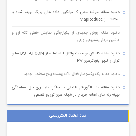
دانلود مقاله خوشه بندی K میانگین داده های بزرگ بهینه شده با
استفاده از MapReduce
دانلود مقاله روش جدیدی از یکپارچگی نمایش خطی تکه ای و
ماشین بردار پشتیبانی وزنی
دانلود مقاله کاهش نوسانات ولتاژ با استفاده از DSTATCOM ها و
توان راکتیو اینورترهای PV
دانلود مقاله یک یکسوساز فعال باک-بوست پنج سطحی جدید
دانلود مقاله یک الگوریتم تلفیقی با عملکرد بالا برای حل هماهنگی
بهینه رله های اضافه جریان در شبکه های توزیع شعاعی
نماد اعتماد الکترونیکی