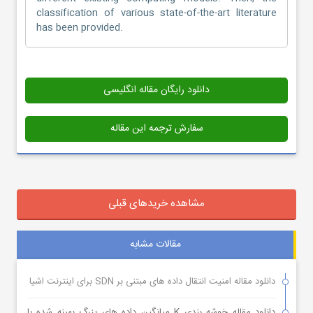
classification of various state-of-the-art literature
has been provided.
دانلود رایگان مقاله انگلیسی
سفارش ترجمه این مقاله
مشاهده خریدهای قبلی
مقالات مشابه
دانلود مقاله امنیت انتقال داده های مبتنی بر SDN برای اینترنت اشیا
دانلود مقاله خوشه بندی K میانگین داده های بزرگ بهینه شده با