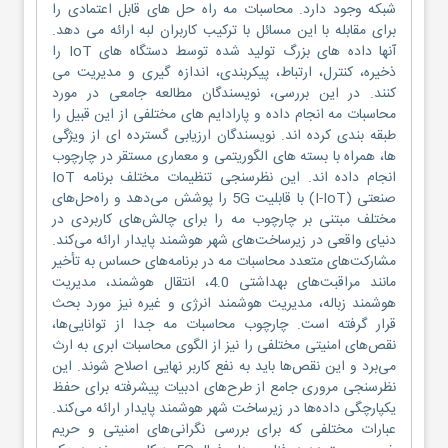
شبکه وجود دارد. محاسبات مه راه حل های قابل اعتمادی را
برای مقابله با این مسائل با ترکیب کاربران لبه ارائه می دهد.
آنها داده های بزرگ تولید شده توسط دستگاه های IoT را
ذخیره، کنترل، ارتباط، پیکربندی، اندازه گیری و مدیریت می
کنند. در این بررسی، نویسندگان مطالعه جامعی در مورد
محاسبات مه انجام داده و پارادایم های مختلفی از این قبیل را
طبقه بندی کرده اند. نویسندگان ارزیابی گسترده ای از ویژگی
ها، همراه با بسته های الگوریتمی و معماری مستقر در چارچوب
انجام داده اند. این نظرسنجی تنظیمات مختلف برنامه IoT
صنعتی (I-IoT) با قابلیت 5G را پوشش می‌دهد و راه‌حل‌های
مختلف مبتنی بر چارچوب مه را برای چالش‌های کاربردی در
دنیای واقعی در زیرساخت‌های شهر هوشمند پایدار ارائه می‌کند.
مشارکت‌های متعدد محاسبات مه در برنامه‌های حساس به تأخیر
مانند مراقبت‌های بهداشتی 4.0، انتقال هوشمند، مدیریت
هوشمند زباله، مدیریت هوشمند انرژی و غیره نیز مورد بحث
قرار گرفته است. چارچوب محاسبات مه جدا از توانایی‌ها،
نقص‌های امنیتی مختلفی را نیز از الگوی محاسبات ابری به ارث
می‌برد و این نقص‌ها باید به نفع کاربر نهایی اصلاح شوند. این
نظرسنجی مروری جامع از طرح‌های ادبیات پیشرفته برای حفظ
یکپارچگی داده‌ها در زیرساخت شهر هوشمند پایدار ارائه می‌کند.
عبارات مختلفی که برای بررسی نگرانی‌های امنیتی و حریم