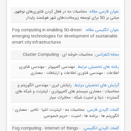
عنوان فارسی مقاله:
محاسبات مه در فعال کردن فناوری‌های نوظهور
مبتنی بر 5G برای توسعه زیرساخت‌های شهر هوشمند پایدار
عنوان انگلیسی مقاله:
Fog computing in enabling 5G-driven
emerging technologies for development of sustainable
smart city infrastructures
مجله/کنفرانس:
محاسبات خوشه ای - Cluster Computing
رشته های تحصیلی مرتبط:
مهندسی کامپیوتر - مهندسی فناوری
اطلاعات - مهندسی فناوری اطلاعات و ارتباطات - معماری
گرایش های تحصیلی مرتبط:
رایانش ابری - مهندسی الگوریتم و
محاسبات - معماری سیستم های کامپیوتری - اینترنت و شبکه های
گسترده - دیتا و امنیت شبکه - مخابرات سیار
کلمات کلیدی فارسی:
محاسبات مه - اینترنت اشیا - تاخیر - معماری -
الگوریتم ها - برنامه ها - امنیت - حریم خصوصی
کلمات کلیدی انگلیسی:
Fog computing - Internet of things -