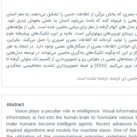
ری، که بخش بزرگی از اطلاعات حسی را تشکیل می‌دهند، به مغز انسان
هایی را فرموله کنند که باعث می‌شود انسان به عاملی باهوش تبدیل شود.
 مدل های الهام گرفته از مغز برای بینایی ماشین شده است. یکی از مؤلفه‌های
زیربنای نورون‌های بیولوژیکی است. علاوه بر این، تکنیک‌های پیشرفته علوم
ی را تولید کرده‌اند که اطلاعات بصری ضروری را حمل می‌کنند. بنابراین،
ای خواندن اطلاعات بصری از سیگنال‌های عصبی وجود دارد. در اینجا، به طور
کز بر این که چگونه تکنیک‌های یادگیری ماشینی می‌توانند در توسعه مدل‌هایی
از سنبله‌های عصبی در مقیاس ریز و تصویربرداری از کلسیم تک سلولی گرفته تا
الکتروانسفالوگرافی در مقیاس بزرگ، کمک کنند، مرور می‌کنیم. (EEG) و ضبط تصویربرداری تشدید مغناطیسی عملکردی
رجمین
ای ترجمه
، ترجمه نشده است.
Abstract
Vision plays a peculiar role in intelligence. Visual informati
information, is fed into the human brain to formulate various 
make humans become intelligent agents. Recent advances ha
inspired algorithms and models for machine vision. One of t