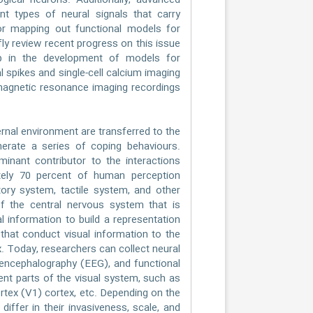
logical neurons. Additionally, advanced
nt types of neural signals that carry
for mapping out functional models for
fly review recent progress on this issue
p in the development of models for
l spikes and single-cell calcium imaging
magnetic resonance imaging recordings
nal environment are transferred to the
nerate a series of coping behaviours.
inant contributor to the interactions
tely 70 percent of human perception
tory system, tactile system, and other
f the central nervous system that is
al information to build a representation
s that conduct visual information to the
x. Today, researchers can collect neural
troencephalography (EEG), and functional
ent parts of the visual system, such as
ortex (V1) cortex, etc. Depending on the
differ in their invasiveness, scale, and