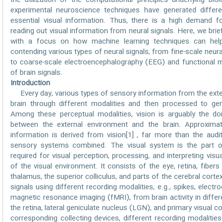
the utilization of the computational principles underlying bio
experimental neuroscience techniques have generated differe
essential visual information. Thus, there is a high demand 
reading out visual information from neural signals. Here, we brie
with a focus on how machine learning techniques can hel
contending various types of neural signals, from fine-scale neura
to coarse-scale electroencephalography (EEG) and functional 
of brain signals.
Introduction
Every day, various types of sensory information from the exter
brain through different modalities and then processed to ge
Among these perceptual modalities, vision is arguably the dom
between the external environment and the brain. Approxima
information is derived from vision[1] , far more than the audi
sensory systems combined. The visual system is the part o
required for visual perception, processing, and interpreting visu
of the visual environment. It consists of the eye, retina, fiber
thalamus, the superior colliculus, and parts of the cerebral corte
signals using different recording modalities, e.g., spikes, elec
magnetic resonance imaging (fMRI), from brain activity in differ
the retina, lateral geniculate nucleus (LGN), and primary visual c
corresponding collecting devices, different recording modalities 