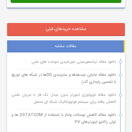
مشاهده خریدهای قبلی
مقالات مشابه
دانلود مقاله ترانسفورمیتی خورشیدی سوخت های نفتی
دانلود مقاله جایابی چندهدفه و سایزبندی DGها در شبکه های توزیع
با تضمین پایداری گذرا
دانلود مقاله توپولوژی اینورتر بدون مبدل تک فاز با جریان نشتی
کاهش یافته برای سیستم فوتوولتائیک شبکه ای متصل
دانلود مقاله کاهش نوسانات ولتاژ با استفاده از DSTATCOM ها و
توان راکتیو اینورترهای PV