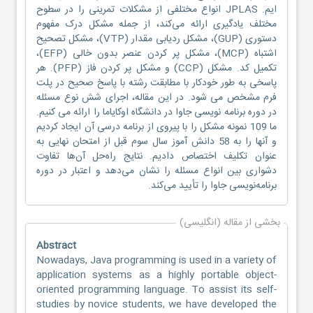
ایم. JPLAS انواع مختلفی از مشکلات تمرینی را در سطوح
مختلف یادگیری ارائه می‌کند، از جمله مشکل درک مفهوم
دستوری (GUP)، مشکل ردیابی مقدار (VTP)، مشکل تصحیح
اشتباه (MCP)، مشکل پر کردن عنصر بدون خالی (EFP)،
تکمیل کد. مشکل (CCP) و مشکل پر کردن فاز (PFP). هر
پاسخی به طور خودکار با مطابقت رشته با پاسخ صحیح در پلت
فرم مشخص می شود. در این مقاله، اجرای شش نوع مسئله
در دوره برنامه نویسی جاوا در دانشگاه اوکایاما را ارائه می کنیم.
ما 109 نمونه مشکل را با پیروی از برنامه درسی آن ایجاد کردیم
و آنها را به 58 دانش آموز سال سوم قبل از امتحان نهایی به
عنوان تکلیف اختصاص دادیم. نتایج راه‌حل آن‌ها تفاوت
دشواری بین انواع مسئله را نشان می‌دهد و اعتبار در دوره
برنامه‌نویسی جاوا را تأیید می‌کند.
بخشی از مقاله (انگلیسی)
Abstract
Nowadays, Java programming is used in a variety of
application systems as a highly portable object-
oriented programming language. To assist its self-
studies by novice students, we have developed the