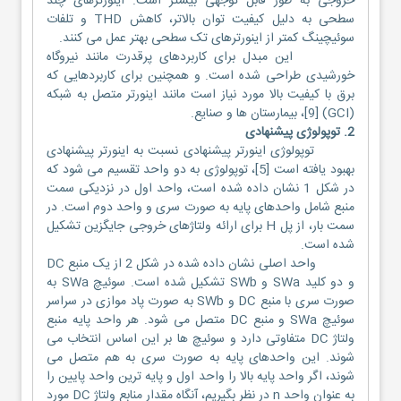
خروجی به طور قابل توجهی بیشتر است. اینورترهای چند
سطحی به دلیل کیفیت توان بالاتر، کاهش THD و تلفات
سوئیچینگ کمتر از اینورترهای تک سطحی بهتر عمل می کنند.
این مبدل برای کاربردهای پرقدرت مانند نیروگاه
خورشیدی طراحی شده است. و همچنین برای کاربردهایی که
برق با کیفیت بالا مورد نیاز است مانند اینورتر متصل به شبکه
(GCI) [9]، بیمارستان ها و صنایع.
2. توپولوژی پیشنهادی
توپولوژی اینورتر پیشنهادی نسبت به اینورتر پیشنهادی
بهبود یافته است [5]، توپولوژی به دو واحد تقسیم می شود که
در شکل 1 نشان داده شده است، واحد اول در نزدیکی سمت
منبع شامل واحدهای پایه به صورت سری و واحد دوم است. در
سمت بار، از پل H برای ارائه ولتاژهای خروجی جایگزین تشکیل
شده است.
واحد اصلی نشان داده شده در شکل 2 از یک منبع DC
و دو کلید SWa و SWb تشکیل شده است. سوئیچ SWa به
صورت سری با منبع DC و SWb به صورت پاد موازی در سراسر
سوئیچ SWa و منبع DC متصل می شود. هر واحد پایه منبع
ولتاژ DC متفاوتی دارد و سوئیچ ها بر این اساس انتخاب می
شوند. این واحدهای پایه به صورت سری به هم متصل می
شوند، اگر واحد پایه بالا را واحد اول و پایه ترین واحد پایین را
به عنوان واحد n در نظر بگیریم، آنگاه مقدار منابع ولتاژ DC مورد