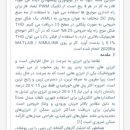
اجزایی مانند دیود که در توپولوژی پیشنهادی دیده می شود،
قادر به کار در هر 4 ربع است، از تکنیک PWM تضاد فاز برای
راه اندازی سوئیچ ها استفاده می شود. با استفاده از سه منبع
ولتاژ DC مختلف به عنوان ورودی به AMLI، یک شکل موج
خروجی به صورت پلکانی در سطح 15 دریافت می کنیم. THD
شکل موج راه پله خروجی 8.25% است که در آن اکثر اعوجاج
هارمونیک بالاتری دارد، با استفاده از فیلتر LCL می توان THD
0.1% را بدست آورد. کار بر روی MATLAB / SIMULINK
2020Ra انجام شده است.
1. مقدمه
تقاضا برای انرژی به سرعت در حال افزایش است و
انرژی های تجدید پذیر روز به روز محبوب تر می شوند.
فتوولتائیک یکی از انرژی هایی است که به سرعت در حال رشد
است زیرا مقرون به صرفه ترین، در دسترس ترین و رایج ترین
است. امروزه اکثر پنل های خورشیدی فقط بین 15 تا 20 درصد
راندمان دارند و این نیاز 15 تا 20 درصدی انرژی برای تبدیل به
استانداردهای الکتریکی برای استفاده شهری، تلفات مبدل عمدتاً
به دلیل مقادیر بالاتر جریان ورودی و ولتاژ خروجی است.
بنابراین برای دریافت حداکثر انرژی ممکن از انرژی‌های
تجدیدپذیر مانند سلول‌های خورشیدی، طراحی مبدل‌های کارآمد
ممکن ضروری است [1].
همانطور که انتشار گازهای گلخانه ای زمین را می پوشاند،