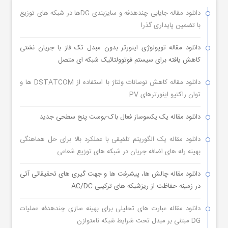
دانلود مقاله جایابی چندهدفه و سایزبندی DGها در شبکه های توزیع
با تضمین پایداری گذرا
دانلود مقاله توپولوژی اینورتر بدون مبدل تک فاز با جریان نشتی
کاهش یافته برای سیستم فوتوولتائیک شبکه ای متصل
دانلود مقاله کاهش نوسانات ولتاژ با استفاده از DSTATCOM ها و
توان راکتیو اینورترهای PV
دانلود مقاله یک یکسوساز فعال باک-بوست پنج سطحی جدید
دانلود مقاله یک الگوریتم تلفیقی با عملکرد بالا برای حل هماهنگی
بهینه رله های اضافه جریان در شبکه های توزیع شعاعی
دانلود مقاله چالش ها، پیشرفت ها و جهت گیری های تحقیقاتی آتی
در زمینه حفاظت از ریزشبکه های ترکیبی AC/DC
دانلود مقاله عبارت های تحلیلی برای بهینه سازی چندهدفه عملیات
DG مبتنی بر مبدل تحت شرایط شبکه نامتوازن