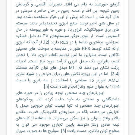
گرمای خورشید به دام می افتد. تغییرات اقلیمی و گرمایش
زمین نتیجه این اقدام است. زمین در حال حاضر با سرعتی در
حال گرم شدن است که پیش از این هرگز مشاهده نشده بود.
در سال های اخیر تولید منابع انرژی تجدیدپذیر مانند سیستم
های برق فتوولتائیک، انرژی باد و غیره به طور پیوسته در حال
گسترش است. از سوی دیگر، سیستم‌های PV به دلیل عملکرد
تمیزشان، بیشترین تقاضا را در RES دارند [2]. از آنجا که انرژی
ارائه شده توسط RES هنوز در مقایسه با سوخت های فسیلی
ناکافی است، بنابراین ما نمی توانیم تلفات انرژی بالا را تحمل
کنیم، بنابراین یک مبدل انرژی کارآمد مورد نیاز است. ادبیات
رزکت نشان می دهد که MLI مبدل های توان کارآمد هستند
[3،4]. اما در این پروژه تلاش هایی برای طراحی و شبیه سازی
AMLI اینورتر 15 سطحی با استفاده از سه باتری با نسبت
1:2:4 به عنوان منبع ولتاژ انجام شده است [5].
اینورترهای چند سطحی توجه زیادی را در حوزه های
دانشگاهی و صنعتی به خود جلب کرده اند. رویکردهای
اینورترهای چند سطحی نه تنها کیفیت توان خروجی مبدل را
افزایش می‌دهند، بلکه در مبدل‌های الکترونیکی قدرت، مقادیر
بالاتر ولتاژ و توان را نیز ممکن می‌سازند. با استفاده از کلیدهای
نیمه هادی ولتاژ متوسط پایین تجاری موجود می توان به
سطوح توان بالاتری دست یافت [6]. سوئیچ ها به صورت سریال