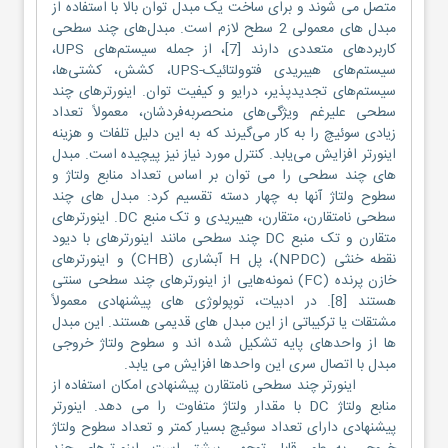
متصل می شوند و برای ساخت یک مبدل توان بالا با استفاده از
مبدل های معمولی 2 سطح لازم است. مبدل‌های چند سطحی
کاربردهای متعددی دارند [7]، از جمله سیستم‌های UPS،
سیستم‌های هیبریدی فتوولتائیک-UPS، کشش، کشتی‌ها،
سیستم‌های تجدیدپذیر، درایو و کیفیت توان. اینورترهای چند
سطحی علیرغم ویژگی‌های منحصربه‌فردشان، معمولاً تعداد
زیادی سوئیچ را به کار می‌گیرند که به این دلیل تلفات و هزینه
اینورتر افزایش می‌یابد. کنترل مورد نیاز نیز پیچیده است. مبدل
های چند سطحی را می توان بر اساس تعداد منابع ولتاژ و
سطوح ولتاژ آنها به چهار دسته تقسیم کرد: مبدل های چند
سطحی نامتقارن، متقارن، هیبریدی و تک منبع DC. اینورترهای
متقارن و تک منبع DC چند سطحی مانند اینورترهای با دیود
نقطه خنثی (NPDC)، پل H آبشاری (CHB) و اینورترهای
خازن پرنده (FC) نمونه‌هایی از اینورترهای چند سطحی سنتی
هستند [8]. در ادبیات، توپولوژی های پیشنهادی معمولاً
مشتقات یا ترکیباتی از این مبدل های قدیمی هستند. این مبدل
ها از واحدهای پایه تشکیل شده اند و سطوح ولتاژ خروجی
مبدل با اتصال سری این واحدها افزایش می یابد.
اینورتر چند سطحی نامتقارن پیشنهادی امکان استفاده از
منابع ولتاژ DC با مقدار ولتاژ متفاوت را می دهد. اینورتر
پیشنهادی دارای تعداد سوئیچ بسیار کمتر و تعداد سطوح ولتاژ