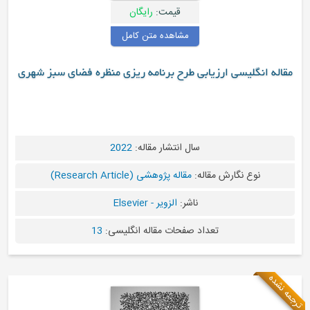
قیمت:
رایگان
مشاهده متن کامل
ابی طرح برنامه ریزی منظره فضای سبز شهری
سال انتشار مقاله:
2022
له:
مقاله پژوهشی (Research Article)
ناشر:
الزویر - Elsevier
اد صفحات مقاله انگلیسی:
13