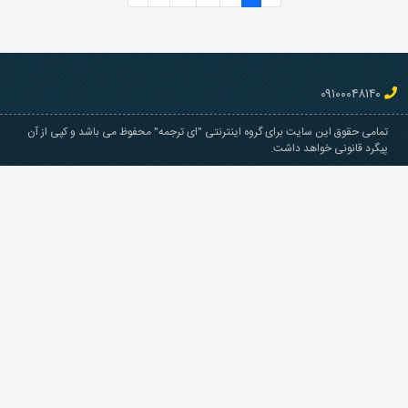
 گروه اینترنتی "ای ترجمه" محفوظ می باشد و کپی از آن