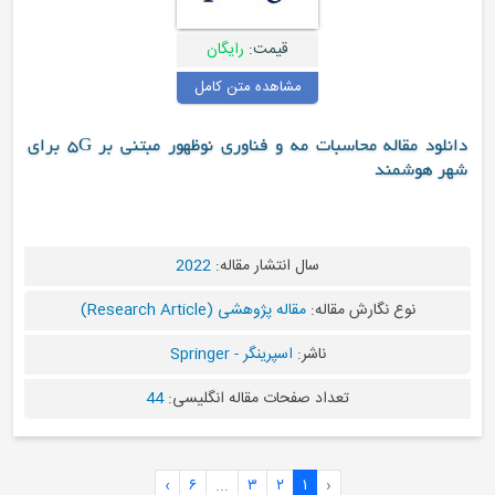
قیمت:
رایگان
مشاهده متن کامل
دانلود مقاله محاسبات مه و فناوری‌ نوظهور مبتنی بر 5G برای
سال انتشار مقاله:
2022
له:
مقاله پژوهشی (Research Article)
ناشر:
اسپرینگر - Springer
اد صفحات مقاله انگلیسی:
44
›
۶
...
۳
۲
۱
‹