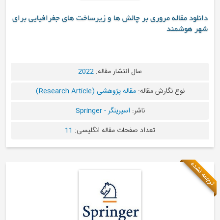
 بر چالش ها و زیرساخت های جغرافیایی برای
سال انتشار مقاله:
2022
له:
مقاله پژوهشی (Research Article)
ناشر:
اسپرینگر - Springer
اد صفحات مقاله انگلیسی:
11