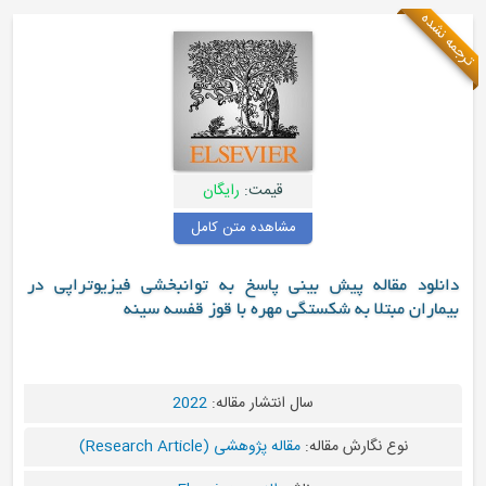
ه
قیمت:
رایگان
مشاهده متن کامل
د مقاله پیش بینی پاسخ به توانبخشی فیزیوتراپی در
ان مبتلا به شکستگی مهره با قوز قفسه سینه
سال انتشار مقاله:
2022
نوع نگارش مقاله:
مقاله پژوهشی (Research Article)