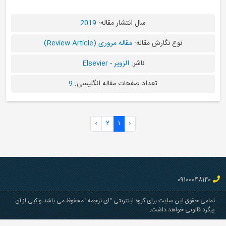
سال انتشار مقاله:
2019
نوع نگارش مقاله:
مقاله مروری (Review Article)
ناشر:
الزویر - Elsevier
تعداد صفحات مقاله انگلیسی:
9
›
۲
۱
‹
قوق این سایت برای گروه اینترنتی "ای ترجمه" محفوظ می باشد و کپی از آن
انونی خواهد داشت.