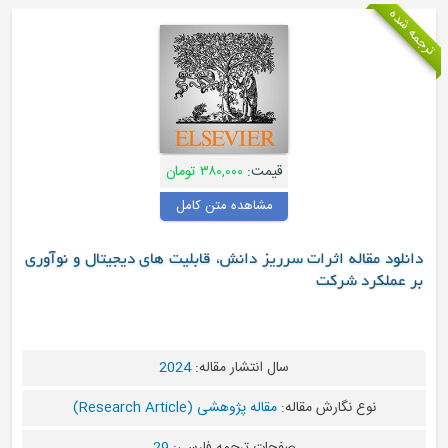
قیمت:
۳۸۰,۰۰۰ تومان
مشاهده متن کامل
د مقاله اثرات سرریز دانش، قابلیت های دیجیتال و نوآوری
لکرد شرکت
سال انتشار مقاله:
2024
نوع نگارش مقاله:
مقاله پژوهشی (Research Article)