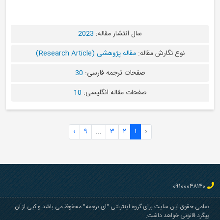
سال انتشار مقاله:
2023
نوع نگارش مقاله:
مقاله پژوهشی (Research Article)
صفحات ترجمه فارسی:
30
صفحات مقاله انگلیسی:
10
›
۹
...
۳
۲
۱
‹
وق این سایت برای گروه اینترنتی "ای ترجمه" محفوظ می باشد و کپی از آن
انونی خواهد داشت.