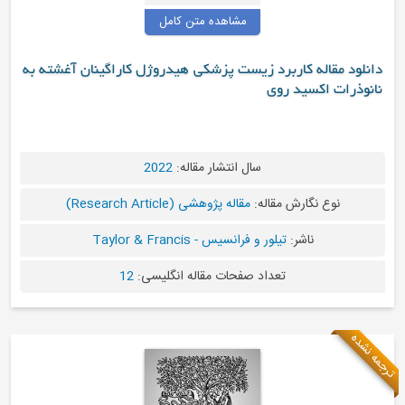
مشاهده متن کامل
رد زیست پزشکی هیدروژل کاراگینان آغشته به
وی
سال انتشار مقاله:
2022
قاله:
مقاله پژوهشی (Research Article)
لور و فرانسیس - Taylor & Francis
عداد صفحات مقاله انگلیسی:
12