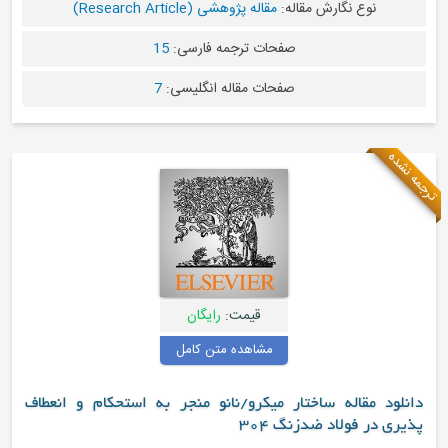
قاله:
مقاله پژوهشی (Research Article)
صفحات ترجمه فارسی:
15
صفحات مقاله انگلیسی:
7
قیمت:
رایگان
مشاهده متن کامل
تار میکرو/نانو منجر به استحکام و انعطاف
نگ 304