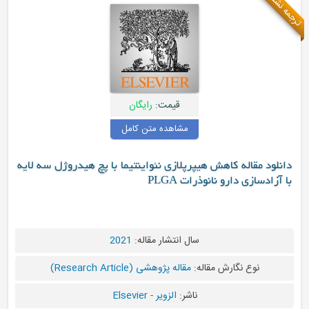
قیمت:
رایگان
مشاهده متن کامل
 هیپرپلازی نئواینتیما با پچ هیدروژل سه لایه
ذرات PLGA
سال انتشار مقاله:
2021
قاله:
مقاله پژوهشی (Research Article)
ناشر:
الزویر - Elsevier