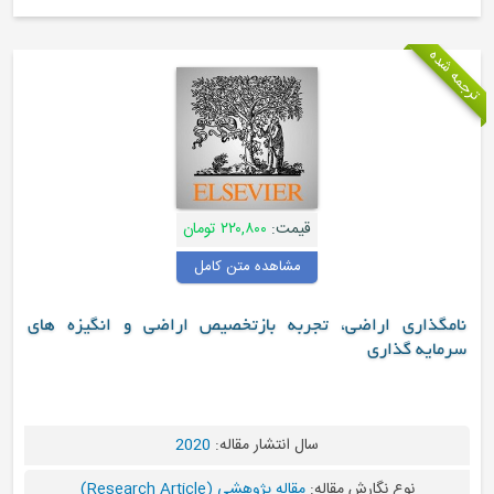
قیمت:
۲۲۰,۸۰۰ تومان
مشاهده متن کامل
، تجربه بازتخصیص اراضی و انگیزه های
سال انتشار مقاله:
2020
مقاله:
مقاله پژوهشی (Research Article)