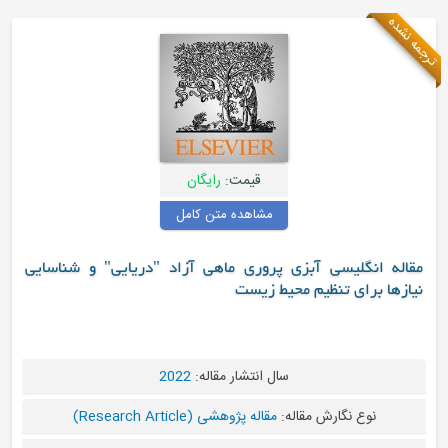
قیمت:
رایگان
مشاهده متن کامل
بزی پروری ماهی آزاد "دریایی" و شناسایی
م محیط زیست
سال انتشار مقاله:
2022
مقاله:
مقاله پژوهشی (Research Article)