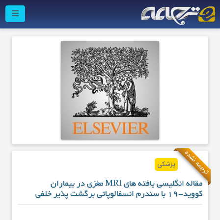
ترجمه نشده
پزشکی
مقاله انگلیسی یافته های MRI مغزی در بیماران
کووید-19 با سندرم انسفالوپاتی برگشت پذیر خلفی