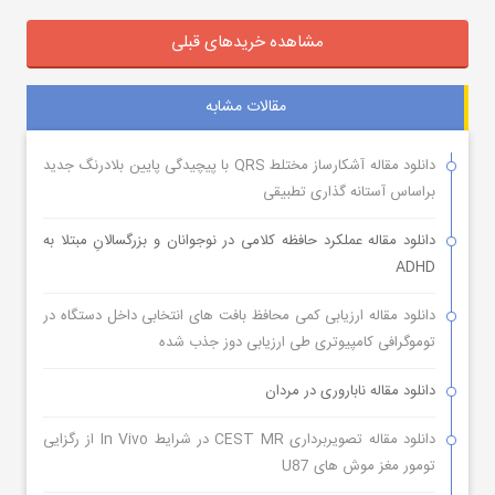
مشاهده خریدهای قبلی
مقالات مشابه
دانلود مقاله آشکارساز مختلط QRS با پیچیدگی پایین بلادرنگ جدید
براساس آستانه گذاری تطبیقی
دانلود مقاله عملکرد حافظه کلامی در نوجوانان و بزرگسالانِ مبتلا به
ADHD
دانلود مقاله ارزیابی کمی محافظ بافت های انتخابی داخل دستگاه در
توموگرافی کامپیوتری طی ارزیابی دوز جذب شده
دانلود مقاله ناباروری در مردان
دانلود مقاله تصویربرداری CEST MR در شرایط In Vivo از رگزایی
تومور مغز موش های U87