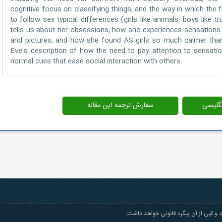
cognitive focus on classifying things, and the way in which the
to follow sex typical differences (girls like animals; boys like 
tells us about her obsessions, how she experiences sensations 
and pictures, and how she found AS girls so much calmer than 
Eve's description of how the need to pay attention to sensatio
normal cues that ease social interaction with others.
انگلیسی
سفارش ترجمه این مقاله
و کپی از آن پیگرد قانونی خواهد داشت.