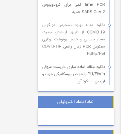
time PCR کمی برای کروناویروس
SARS-CoV-2 جدید
دانلود مقاله بهبود تشخیص مولکولی
COVID-19 از طریق آزمایش جدید،
بسیار حساس و خاص رونوشت برداری
معکوس PCR زمان واقعی COVID-19-
RdRp/Hel
دانلود مقاله آماده سازی داربست عروقی
PU/Fibrin با خواص بیومکانیکی خوب و
ارزیابی عملکرد آن
نماد اعتماد الکترونیکی