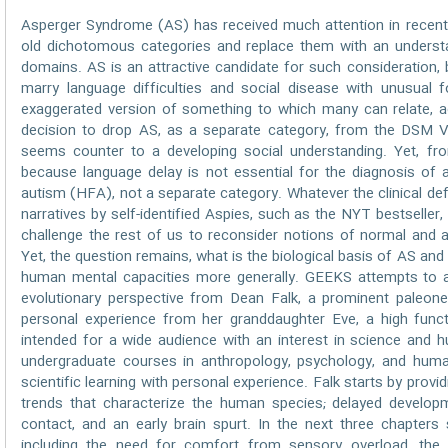
Asperger Syndrome (AS) has received much attention in recent 
old dichotomous categories and replace them with an understand
domains. AS is an attractive candidate for such consideration
marry language difficulties and social disease with unusual f
exaggerated version of something to which many can relate, ac
decision to drop AS, as a separate category, from the DSM V
seems counter to a developing social understanding. Yet, from 
because language delay is not essential for the diagnosis of 
autism (HFA), not a separate category. Whatever the clinical def
narratives by self-identified Aspies, such as the NYT bestselle
challenge the rest of us to reconsider notions of normal and a
Yet, the question remains, what is the biological basis of AS and
human mental capacities more generally. GEEKS attempts to a
evolutionary perspective from Dean Falk, a prominent paleoneur
personal experience from her granddaughter Eve, a high funct
intended for a wide audience with an interest in science and h
undergraduate courses in anthropology, psychology, and hum
scientific learning with personal experience. Falk starts by pro
trends that characterize the human species; delayed develop
contact, and an early brain spurt. In the next three chapters
including the need for comfort from sensory overload, the 