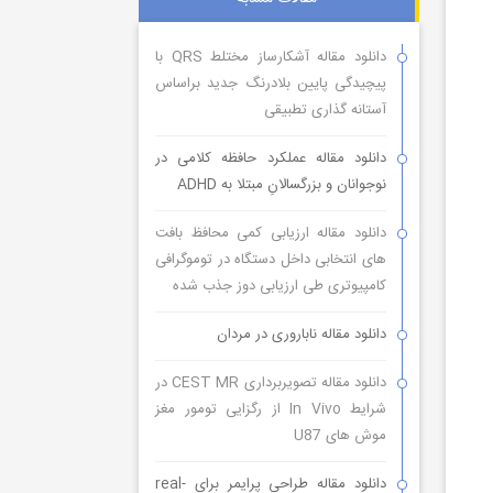
دانلود مقاله آشکارساز مختلط QRS با
پیچیدگی پایین بلادرنگ جدید براساس
آستانه گذاری تطبیقی
دانلود مقاله عملکرد حافظه کلامی در
نوجوانان و بزرگسالانِ مبتلا به ADHD
دانلود مقاله ارزیابی کمی محافظ بافت
های انتخابی داخل دستگاه در توموگرافی
کامپیوتری طی ارزیابی دوز جذب شده
دانلود مقاله ناباروری در مردان
دانلود مقاله تصویربرداری CEST MR در
شرایط In Vivo از رگزایی تومور مغز
موش های U87
دانلود مقاله طراحی پرایمر برای real-