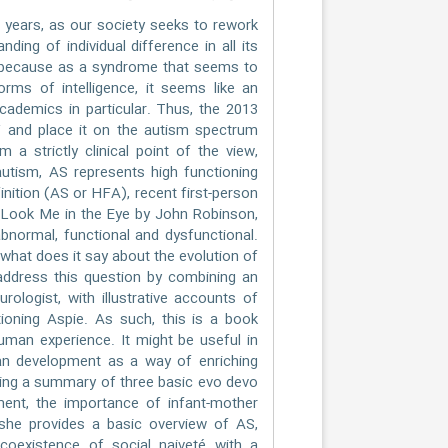
years, as our society seeks to rework
ing of individual difference in all its
, because as a syndrome that seems to
orms of intelligence, it seems like an
ademics in particular. Thus, the 2013
 and place it on the autism spectrum
a strictly clinical point of the view,
autism, AS represents high functioning
inition (AS or HFA), recent first-person
r, Look Me in the Eye by John Robinson,
bnormal, functional and dysfunctional.
 what does it say about the evolution of
ddress this question by combining an
ologist, with illustrative accounts of
ioning Aspie. As such, this is a book
uman experience. It might be useful in
an development as a way of enriching
viding a summary of three basic evo devo
ment, the importance of infant-mother
 she provides a basic overview of AS,
coexistence of social naiveté with a