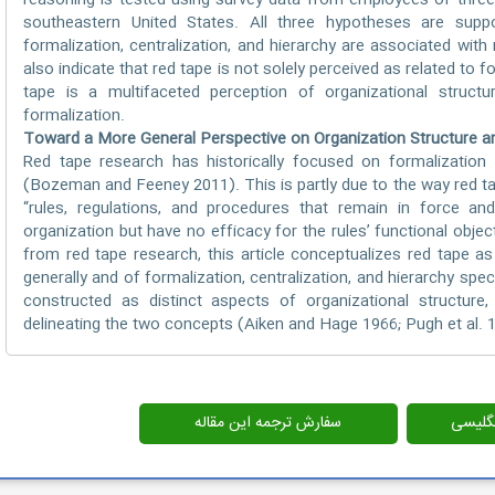
reasoning is tested using survey data from employees of three
southeastern United States. All three hypotheses are suppor
formalization, centralization, and hierarchy are associated w
also indicate that red tape is not solely perceived as related to f
tape is a multifaceted perception of organizational structu
formalization.
Toward a More General Perspective on Organization Structure 
Red tape research has historically focused on formalization
(Bozeman and Feeney 2011). This is partly due to the way red t
“rules, regulations, and procedures that remain in force an
organization but have no efficacy for the rules’ functional obje
from red tape research, this article conceptualizes red tape as
generally and of formalization, centralization, and hierarchy speci
constructed as distinct aspects of organizational structure
delineating the two concepts (Aiken and Hage 1966; Pugh et al. 1
انگلیسی
سفارش ترجمه این مقاله