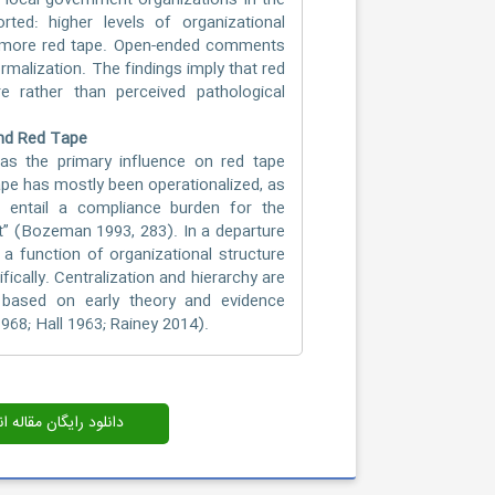
 local government organizations in the
ted: higher levels of organizational
ith more red tape. Open-ended comments
ormalization. The findings imply that red
re rather than perceived pathological
and Red Tape
 as the primary influence on red tape
ape has mostly been operationalized, as
d entail a compliance burden for the
ct” (Bozeman 1993, 283). In a departure
 a function of organizational structure
fically. Centralization and hierarchy are
, based on early theory and evidence
968; Hall 1963; Rainey 2014).
دانلود رایگان مقاله 