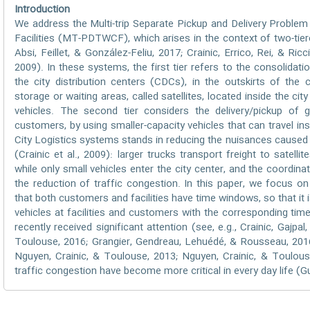
Introduction
We address the Multi-trip Separate Pickup and Delivery Probl
Facilities (MT-PDTWCF), which arises in the context of two-tie
Absi, Feillet, & González-Feliu, 2017; Crainic, Errico, Rei, & Ricci
2009). In these systems, the first tier refers to the consolidat
the city distribution centers (CDCs), in the outskirts of the ci
storage or waiting areas, called satellites, located inside the city
vehicles. The second tier considers the delivery/pickup of 
customers, by using smaller-capacity vehicles that can travel ins
City Logistics systems stands in reducing the nuisances caused b
(Crainic et al., 2009): larger trucks transport freight to satelli
while only small vehicles enter the city center, and the coordinat
the reduction of traffic congestion. In this paper, we focus o
that both customers and facilities have time windows, so that it i
vehicles at facilities and customers with the corresponding ti
recently received significant attention (see, e.g., Crainic, Gajpa
Toulouse, 2016; Grangier, Gendreau, Lehuédé, & Rousseau, 2016
Nguyen, Crainic, & Toulouse, 2013; Nguyen, Crainic, & Toulous
traffic congestion have become more critical in every day life (Gu