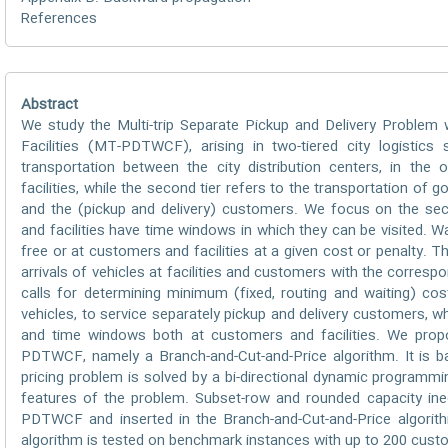
References
Abstract
We study the Multi-trip Separate Pickup and Delivery Proble
Facilities (MT-PDTWCF), arising in two-tiered city logistics 
transportation between the city distribution centers, in the o
facilities, while the second tier refers to the transportation of 
and the (pickup and delivery) customers. We focus on the sec
and facilities have time windows in which they can be visited. Wai
free or at customers and facilities at a given cost or penalty. Th
arrivals of vehicles at facilities and customers with the cor
calls for determining minimum (fixed, routing and waiting) cost 
vehicles, to service separately pickup and delivery customers, wh
and time windows both at customers and facilities. We propo
PDTWCF, namely a Branch-and-Cut-and-Price algorithm. It is 
pricing problem is solved by a bi-directional dynamic programm
features of the problem. Subset-row and rounded capacity ineq
PDTWCF and inserted in the Branch-and-Cut-and-Price algori
algorithm is tested on benchmark instances with up to 200 custo