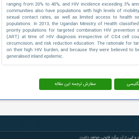
ranging from 20% to 40%, and HIV incidence exceeding 3% annual
communities also have populations with high levels of mobility
sexual contact rates, as well as limited access to health ser
populations. In 2013, the Ugandan Ministry of Health classifie
priority populations for targeted combination HIV prevention se
(ART) at time of HIV diagnosis irrespective of CD4 cell cou
circumcision, and risk reduction education. The rationale for 
on their high HIV burden, and because they were believed to b
generalised inland epidemic.
انگلیسی
سفارش ترجمه این مقاله
و کپی از آن پیگرد قانونی خواهد داشت.