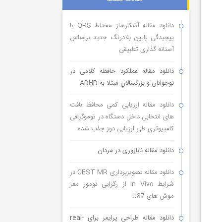
دانلود مقاله آشکارساز مختلط QRS با
پیچیدگی پایین بلادرنگ جدید براساس
آستانه گذاری تطبیقی
دانلود مقاله عملکرد حافظه کلامی در
نوجوانان و بزرگسالانِ مبتلا به ADHD
دانلود مقاله ارزیابی کمی محافظ بافت
های انتخابی داخل دستگاه در توموگرافی
کامپیوتری طی ارزیابی دوز جذب شده
دانلود مقاله ناباروری در مردان
دانلود مقاله تصویربرداری CEST MR در
شرایط In Vivo از رگزایی تومور مغز
موش های U87
دانلود مقاله طراحی پرایمر برای real-