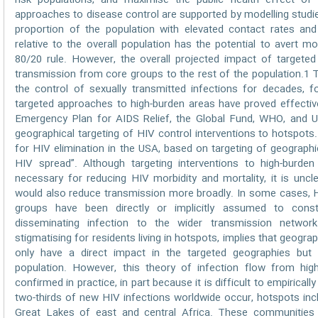
risk populations, and maximise the public health effect of 
approaches to disease control are supported by modelling studie
proportion of the population with elevated contact rates and
relative to the overall population has the potential to avert 
80/20 rule. However, the overall projected impact of targeted
transmission from core groups to the rest of the population.1 
the control of sexually transmitted infections for decades, 
targeted approaches to high-burden areas have proved effective
Emergency Plan for AIDS Relief, the Global Fund, WHO, and
geographical targeting of HIV control interventions to hotspot
for HIV elimination in the USA, based on targeting of geographic
HIV spread”. Although targeting interventions to high-burden p
necessary for reducing HIV morbidity and mortality, it is un
would also reduce transmission more broadly. In some cases, H
groups have been directly or implicitly assumed to consti
disseminating infection to the wider transmission network
stigmatising for residents living in hotspots, implies that geogra
only have a direct impact in the targeted geographies but a
population. However, this theory of infection flow from hig
confirmed in practice, in part because it is difficult to empirica
two-thirds of new HIV infections worldwide occur, hotspots inc
Great Lakes of east and central Africa. These communities t