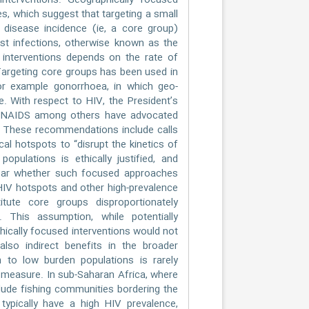
interventions. Geographically focused
s, which suggest that targeting a small
 disease incidence (ie, a core group)
most infections, otherwise known as the
 interventions depends on the rate of
Targeting core groups has been used in
for example gonorrhoea, in which geo-
. With respect to HIV, the President’s
 UNAIDS among others have advocated
s. These recommendations include calls
al hotspots to “disrupt the kinetics of
opulations is ethically justified, and
clear whether such focused approaches
IV hotspots and other high-prevalence
tute core groups disproportionately
. This assumption, while potentially
phically focused interventions would not
lso indirect benefits in the broader
h to low burden populations is rarely
lly measure. In sub-Saharan Africa, where
lude fishing communities bordering the
ypically have a high HIV prevalence,