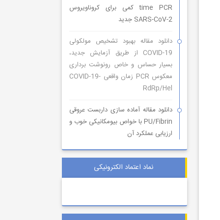
time PCR کمی برای کروناویروس
SARS-CoV-2 جدید
دانلود مقاله بهبود تشخیص مولکولی
COVID-19 از طریق آزمایش جدید،
بسیار حساس و خاص رونوشت برداری
معکوس PCR زمان واقعی COVID-19-
RdRp/Hel
دانلود مقاله آماده سازی داربست عروقی
PU/Fibrin با خواص بیومکانیکی خوب و
ارزیابی عملکرد آن
نماد اعتماد الکترونیکی