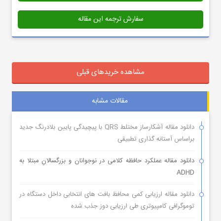
سفارش ترجمه این مقاله
مشاهده خریدهای قبلی
مقالات مشابه
دانلود مقاله آشکارساز مختلط QRS با پیچیدگی پایین بلادرنگ جدید
براساس آستانه گذاری تطبیقی
دانلود مقاله عملکرد حافظه کلامی در نوجوانان و بزرگسالانِ مبتلا به
ADHD
دانلود مقاله ارزیابی کمی محافظ بافت های انتخابی داخل دستگاه در
توموگرافی کامپیوتری طی ارزیابی دوز جذب شده