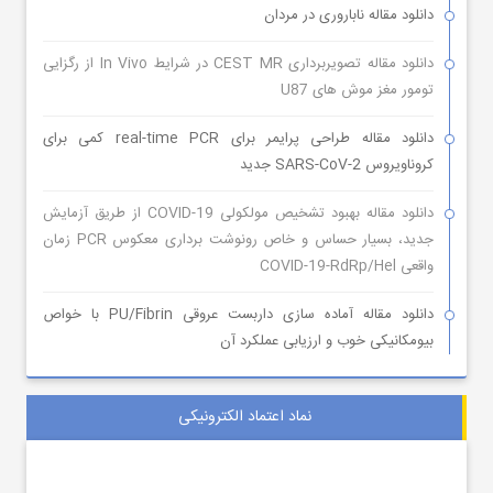
دانلود مقاله ناباروری در مردان
دانلود مقاله تصویربرداری CEST MR در شرایط In Vivo از رگزایی
تومور مغز موش های U87
دانلود مقاله طراحی پرایمر برای real-time PCR کمی برای
کروناویروس SARS-CoV-2 جدید
دانلود مقاله بهبود تشخیص مولکولی COVID-19 از طریق آزمایش
جدید، بسیار حساس و خاص رونوشت برداری معکوس PCR زمان
واقعی COVID-19-RdRp/Hel
دانلود مقاله آماده سازی داربست عروقی PU/Fibrin با خواص
بیومکانیکی خوب و ارزیابی عملکرد آن
نماد اعتماد الکترونیکی