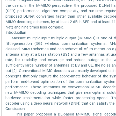
received signals and the M-MIMO channels, the proposed DLNe
the users. In the M-MIMO perspective, the proposed DLNet has
(SER) performance, algorithm complexity, and run-time requi
proposed DLNet converges faster than other available decode
MIMO decoding schemes, by at least 2 dB in SER and at least 11
Net) and nine times less complex.
Introduction
Massive multiple-input multiple-output (M-MIMO) is one of th
fifth-generation (5G) wireless communication systems. 
classical MIMO schemes and can achieve all of its merits on a gr
antenna array at a base station (BS) and a few antennas at us
rate, link reliability, and coverage and reduce outage in the 
sufficiently large number of antennas at BS and UE, the noise an
out [2]. Conventional MIMO decoders are mainly developed usin
concepts that only capture the approximate behavior of the sys
perform end-to-end optimization of the communication system
performance. These limitations on conventional MIMO decoder
new M-MIMO decoding techniques that give near-optimal solutio
hardware implementation while faster processing speed. 
decoder using a deep neural network (DNN) that can satisfy the a
Conclusion
This paper proposed a DL-based M-MIMO signal decoder