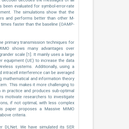
t decoder decodes the messages of all
 been evaluated for symbol-error-rate
rement. The simulations show that the
rs and performs better than other M-
 times faster than the baseline (OAMP-
e primary transmission techniques for
M-MIMO shows many advantages over
ander scale [1]. It mainly uses a large
er equipment (UE) to increase the data
wireless systems. Additionally, using a
d intracell interference can be averaged
g mathematical and information theory
tem. This makes it more challenging to
 in practice and produces sub-optimal
s motivate researchers to investigate
ns, if not optimal, with less complex
This paper proposes a Massive MIMO
bove criteria.
 DLNet. We have simulated its SER