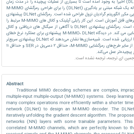
MIMO) ضعیف عمل می‌کنند. یادگیری عمیق (DL) اخیراً به وجود آمده است تا بسیاری از عملیات پیچیده را در مدت زمان
کوتاه‌تری با کارایی بیشتری انجام دهد. این مقاله یک شبکه مبتنی بر یادگیری (DLNet) را برای طراحی رمزگشای M-MIMO
پیشنهاد می‌کند. معماری شبکه DLNet با بازگشایی مکرر الگوریتم گرادیان نزول طراحی شده است. رمزگشای DLNet پیشنهادی
شامل 15 لایه شبکه عصبی (NN) با برخی پارامترهای قابل آموزش است. این کار رایلی آپلینک و کانال های M-MIMO مرتبط را
در نظر گرفت که کاملاً برای گیرنده شناخته شده است. رمزگشای پیشنهادی DLNet با آگاهی از سیگنال های دریافتی و کانال
های M-MIMO، پیام های همه کاربران را رمزگشایی می کند. در دیدگاه M-MIMO، DLNet پیشنهادی برای عملکرد نرخ خطای
نماد (SER)، پیچیدگی الگوریتم، و نیاز زمان اجرا ارزیابی شده است. شبیه‌سازی‌ها نشان می‌دهند که DLNet پیشنهادی سریع‌تر
از دیگر رمزگشاهای موجود همگرا می‌شود و بهتر از سایر طرح‌های رمزگشایی M-MIMO، حداقل ۲ دسی‌بل در SER و حداقل ۱۱
رجمین
ای ترجمه
، ترجمه نشده است.
Abstract
Traditional MIMO decoding schemes are complex, impractic
multiple-input multiple-output (M-MIMO) systems. Deep learnin
many complex operations more efficiently within a shorter time
network (DLNet) to design an M-MIMO decoder. The DLNet n
iteratively unfolding the gradient descent algorithm. The propo
networks (NN) layers with some trainable parameters. This
correlated M-MIMO channels, which are perfectly known to th