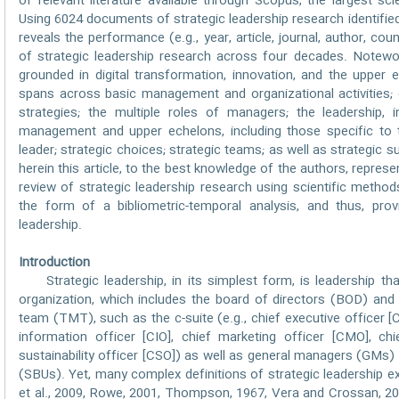
of relevant literature available through Scopus, the largest sc
Using 6024 documents of strategic leadership research identified
reveals the performance (e.g., year, article, journal, author, cou
of strategic leadership research across four decades. Noteworth
grounded in digital transformation, innovation, and the upper 
spans across basic management and organizational activities; 
strategies; the multiple roles of managers; the leadership, i
management and upper echelons, including those specific to
leader; strategic choices; strategic teams; as well as strategic 
herein this article, to the best knowledge of the authors, represe
review of strategic leadership research using scientific metho
the form of a bibliometric-temporal analysis, and thus, prov
leadership.
Introduction
Strategic leadership, in its simplest form, is leadership tha
organization, which includes the board of directors (BOD) a
team (TMT), such as the c-suite (e.g., chief executive officer [CE
information officer [CIO], chief marketing officer [CMO], chi
sustainability officer [CSO]) as well as general managers (GMs) 
(SBUs). Yet, many complex definitions of strategic leadership ex
et al., 2009, Rowe, 2001, Thompson, 1967, Vera and Crossan, 200