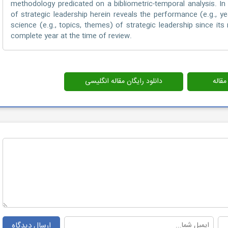
methodology predicated on a bibliometric-temporal analysis. In 
of strategic leadership herein reveals the performance (e.g., year
science (e.g., topics, themes) of strategic leadership since i
complete year at the time of review.
قاله
دانلود رایگان مقاله انگلیسی
ارسال دیدگاه