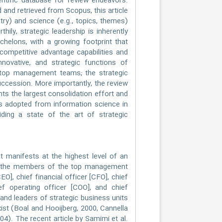
ientific database for review endeavors.
 and retrieved from Scopus, this article
ntry) and science (e.g., topics, themes)
ily, strategic leadership is inherently
echelons, with a growing footprint that
competitive advantage capabilities and
nnovative, and strategic functions of
 top management teams; the strategic
succession. More importantly, the review
nts the largest consolidation effort and
ds adopted from information science in
iding a state of the art of strategic
t manifests at the highest level of an
nd the members of the top management
O], chief financial officer [CFO], chief
ef operating officer [COO], and chief
and leaders of strategic business units
ist (Boal and Hooijberg, 2000, Cannella
4). The recent article by Samimi et al.