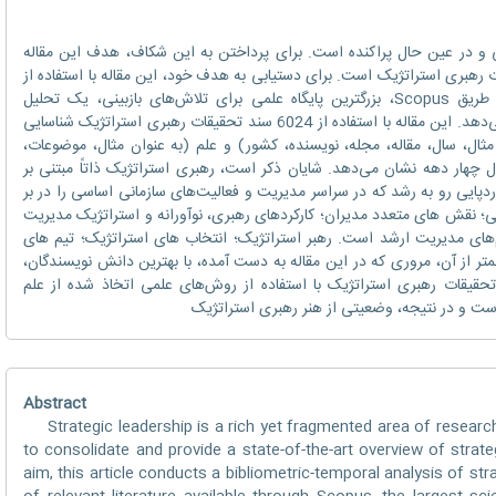
در عین حال پراکنده است. برای پرداختن به این شکاف، هدف این مقاله
ت رهبری استراتژیک است. برای دستیابی به هدف خود، این مقاله با استفاده از
داده‌های کتاب‌سنجی ادبیات مرتبط موجود از طریق Scopus، بزرگترین پایگاه علمی برای تلاش‌های بازبینی، یک تحلیل
کتاب‌سنجی-زمانی از رهبری استراتژیک انجام می‌دهد. این مقاله با استفاده از 6024 سند تحقیقات رهبری استراتژیک شناسایی
، عملکرد (به عنوان مثال، سال، مقاله، مجله، نویسنده، کشور) و علم (به عنوان مثال، موضوعات،
چهار دهه نشان می‌دهد. شایان ذکر است، رهبری استراتژیک ذاتاً مبتنی بر
 ردپایی رو به رشد که در سراسر مدیریت و فعالیت‌های سازمانی اساسی را در بر
تی؛ نقش های متعدد مدیران؛ کارکردهای رهبری، نوآورانه و استراتژیک مدیریت
م‌های مدیریت ارشد است. رهبر استراتژیک؛ انتخاب های استراتژیک؛ تیم های
ر از آن، مروری که در این مقاله به دست آمده، با بهترین دانش نویسندگان،
حقیقات رهبری استراتژیک با استفاده از روش‌های علمی اتخاذ شده از علم
ست و در نتیجه، وضعیتی از هنر رهبری استراتژیک
Abstract
Strategic leadership is a rich yet fragmented area of research.
to consolidate and provide a state-of-the-art overview of strate
aim, this article conducts a bibliometric-temporal analysis of str