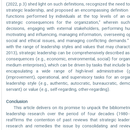
(2022, p.3) shed light on such definitions, recognized the need t
strategic leadership, and proposed an encompassing definition t
functions performed by individuals at the top levels of an o
strategic consequences for the organization,” wherein such
decisions, engaging with external stakeholders, performing 
motivating and influencing, managing information, overseeing o
social and ethical issues, and managing conflicting demands.” 
with the range of leadership styles and values that may characte
2013), strategic leadership can be comprehensively described as 
consequences (e.g., economic, environmental, social) for organiz
medium enterprises), which can be driven by tasks that include b
encapsulating a wide range of high-level administrative (
(improvement), operational, and supervisory tasks for an orga
leadership style (e.g., authentic, autocratic, bureaucratic, demo
servant) or value (e.g., self-regarding, other-regarding).
Conclusion
This article delivers on its promise to unpack the bibliometric 
leadership research over the period of four decades (1980–2
reaffirms the contention of past reviews that strategic leade
research and remedies the issue by consolidating and reviewin