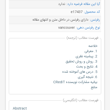
آیا این مقاله فرضیه دارد:
ندارد
کد محصول:
e17437
رفرنس:
دارای رفرنس در داخل متن و انتهای مقاله
نوع رفرنس دهی:
vancouver
فهرست مطالب (ترجمه)
خلاصه
1. معرفی
2. پیشینه نظری
3. روش و روش تحقیق
4. نتایج و بحث
5. درس های آموخته شده
6. نتیجه گیری
بیانیه مشارکت نویسنده CRediT
منابع
فهرست مطالب (انگلیسی)
Abstract